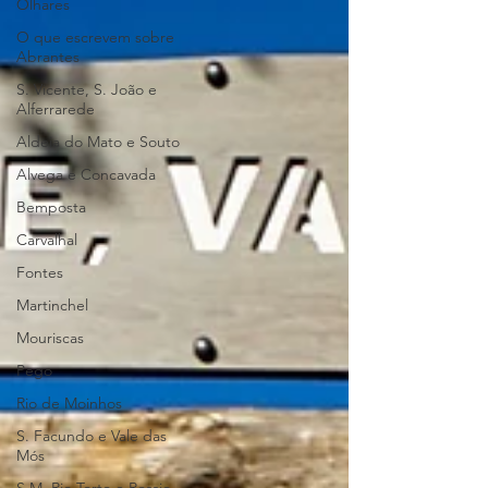
Olhares
O que escrevem sobre
Abrantes
S. Vicente, S. João e
Alferrarede
Aldeia do Mato e Souto
Alvega e Concavada
Bemposta
Carvalhal
Fontes
Martinchel
Mouriscas
Pego
Rio de Moinhos
S. Facundo e Vale das
Mós