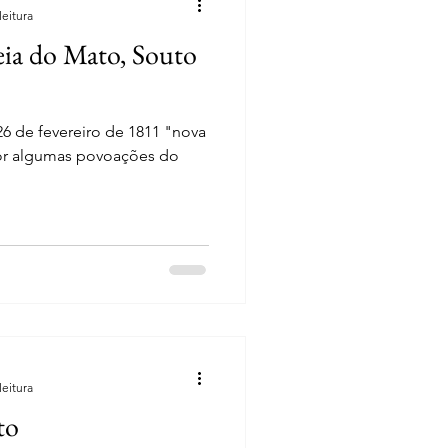
leitura
eia do Mato, Souto
26 de fevereiro de 1811 "nova
por algumas povoações do
leitura
to