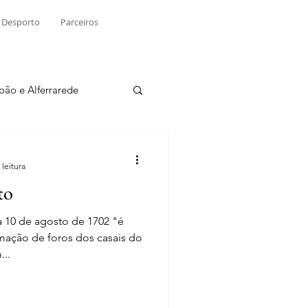
Desporto
Parceiros
João e Alferrarede
Martinchel
 leitura
to
sio S. do Tejo
a 10 de agosto de 1702 "é
mação de foros dos casais do
..
ublicidade
Raio X