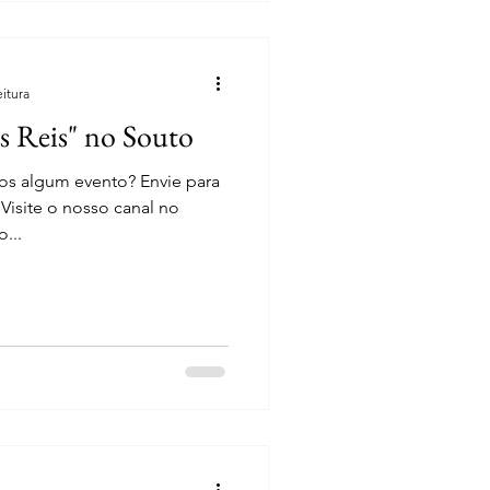
eitura
s Reis" no Souto
nos algum evento? Envie para
isite o nosso canal no
...