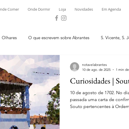
nde Comer
Onde Dormir
Loja
Novidades
Em Agenda
Olhares
O que escrevem sobre Abrantes
S. Vicente, S. 
ega e Concavada
Bemposta
Carvalhal
Fontes
notavelabrantes
10 de ago. de 2025
1 min de
Curiosidades | Sou
 Moinhos
S. Facundo e Vale das Mós
S.M. Rio Torto e Ros
10 de agosto de 1702. No di
passada uma carta de confir
Souto pertencentes à Ordem.
tas de Abrantes 2023 - Desporto
Novidades
Loja
P