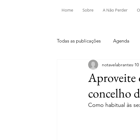
Home
Sobre
A Não Perder
O
Todas as publicações
Agenda
notavelabrantes
10
Aldeia do Mato e Souto
Alv
Aproveite 
concelho d
Mouriscas
Pego
Rio de
Como habitual às sex
Tramagal
Desporto
Fes