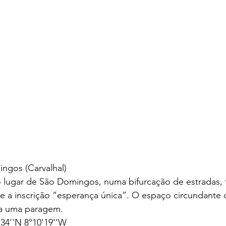
ingos (Carvalhal)
o lugar de São Domingos, numa bifurcação de estradas, 
e a inscrição “esperança única”. O espaço circundante 
a uma paragem.
34''N 8º10'19''W