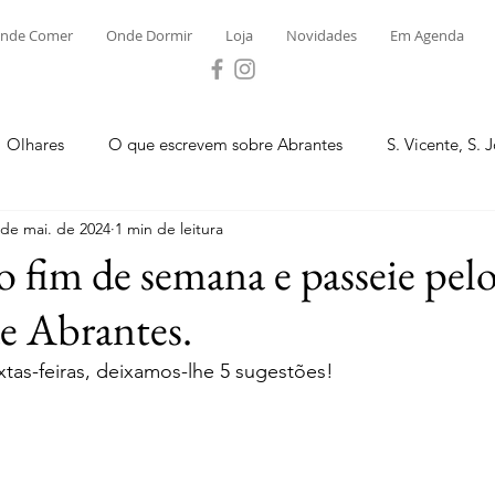
nde Comer
Onde Dormir
Loja
Novidades
Em Agenda
Olhares
O que escrevem sobre Abrantes
S. Vicente, S. 
 de mai. de 2024
1 min de leitura
ega e Concavada
Bemposta
Carvalhal
Fontes
o fim de semana e passeie pel
e Abrantes.
 Moinhos
S. Facundo e Vale das Mós
S.M. Rio Torto e Ros
tas-feiras, deixamos-lhe 5 sugestões! 
tas de Abrantes 2023 - Desporto
Novidades
Loja
P