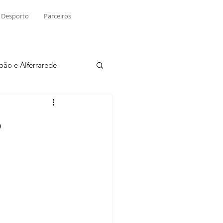
Desporto
Parceiros
João e Alferrarede
Martinchel
o
sio S. do Tejo
ublicidade
Raio X