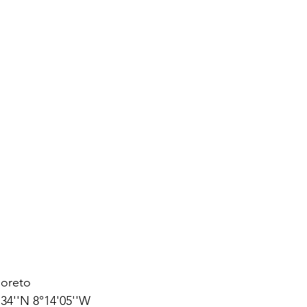
Coreto
34''N 8°14'05''W