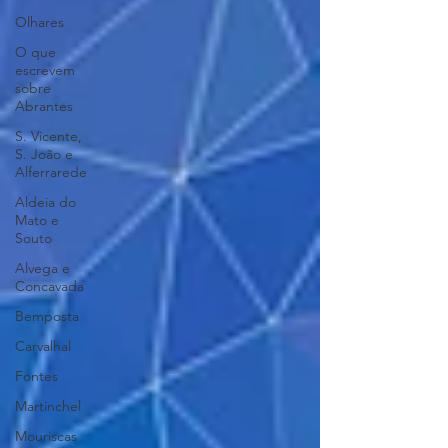
Olhares
O que
escrevem
sobre
Abrantes
S. Vicente,
S. João e
Alferrarede
Aldeia do
Mato e
Souto
Alvega e
Concavada
Bemposta
Carvalhal
Fontes
Martinchel
Mouriscas