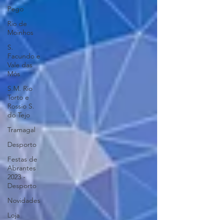
Pego
Rio de
Moinhos
S.
Facundo e
Vale das
Mós
S.M. Rio
Torto e
Rossio S.
do Tejo
Tramagal
Desporto
Festas de
Abrantes
2023 -
Desporto
Novidades
Loja