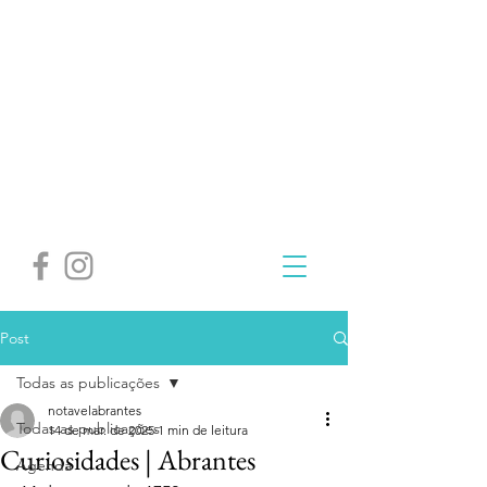
Post
Todas as publicações
notavelabrantes
Todas as publicações
14 de mar. de 2025
1 min de leitura
Curiosidades | Abrantes
Agenda