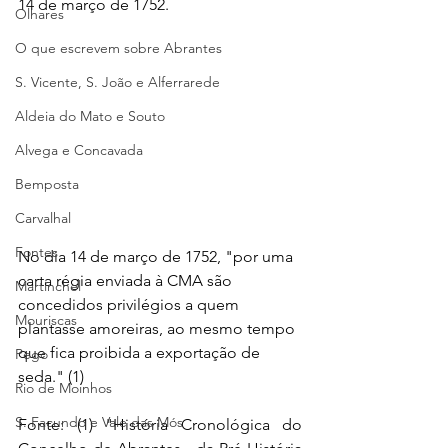
14 de março de 1752.
Olhares
O que escrevem sobre Abrantes
S. Vicente, S. João e Alferrarede
Aldeia do Mato e Souto
Alvega e Concavada
Bemposta
Carvalhal
Fontes
No dia 14 de março de 1752, "por uma 
carta régia enviada à CMA são 
Martinchel
concedidos privilégios a quem 
Mouriscas
plantasse amoreiras, ao mesmo tempo 
que fica proibida a exportação de 
Pego
seda." (1)
Rio de Moinhos
S. Facundo e Vale das Mós
Fonte: (1) "História Cronológica do 