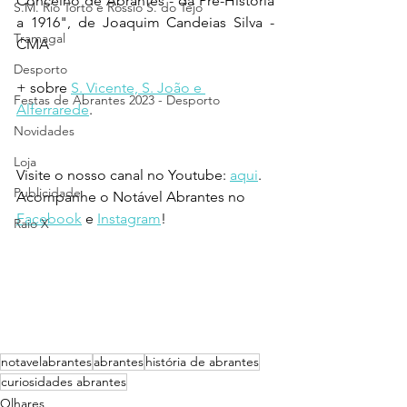
Concelho de Abrantes - da Pré-História 
S.M. Rio Torto e Rossio S. do Tejo
a 1916", de Joaquim Candeias Silva - 
Tramagal
CMA
Desporto
+ sobre 
S. Vicente, S. João e 
Festas de Abrantes 2023 - Desporto
Alferrarede
.
Novidades
Loja
Visite o nosso canal no Youtube: 
aqui
.
Publicidade
Acompanhe o Notável Abrantes no 
Facebook
 e 
Instagram
!
Raio X
notavelabrantes
abrantes
história de abrantes
curiosidades abrantes
Olhares