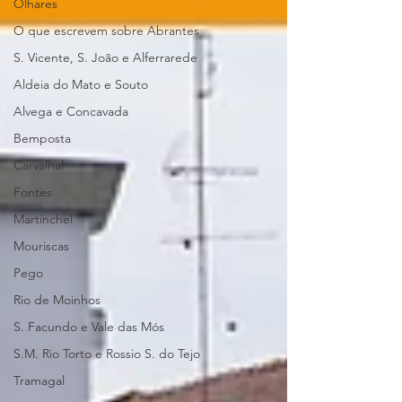
Olhares
O que escrevem sobre Abrantes
S. Vicente, S. João e Alferrarede
Aldeia do Mato e Souto
Alvega e Concavada
Bemposta
Carvalhal
Fontes
Martinchel
Mouriscas
Pego
Rio de Moinhos
S. Facundo e Vale das Mós
S.M. Rio Torto e Rossio S. do Tejo
Tramagal