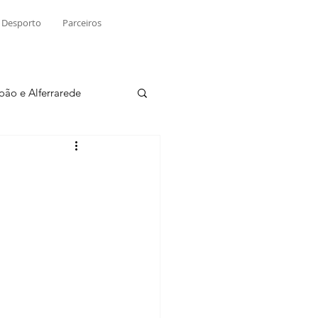
Desporto
Parceiros
João e Alferrarede
Martinchel
sio S. do Tejo
ublicidade
Raio X