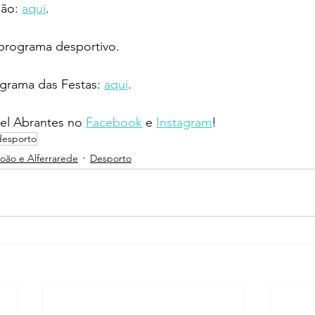
ão: 
aqui
. 
programa desportivo.
rama das Festas: 
aqui
.
l Abrantes no 
Facebook
 e 
Instagram
!
desporto
João e Alferrarede
Desporto