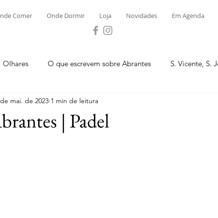
nde Comer
Onde Dormir
Loja
Novidades
Em Agenda
Olhares
O que escrevem sobre Abrantes
S. Vicente, S. 
 de mai. de 2023
1 min de leitura
ega e Concavada
Bemposta
Carvalhal
Fontes
brantes | Padel
.
 Moinhos
S. Facundo e Vale das Mós
S.M. Rio Torto e Ros
tas de Abrantes 2023 - Desporto
Novidades
Loja
P