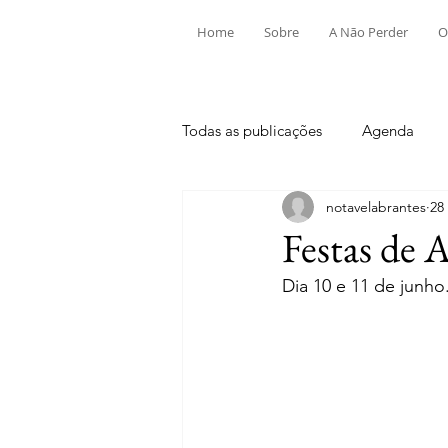
Home
Sobre
A Não Perder
O
Todas as publicações
Agenda
notavelabrantes
28
Aldeia do Mato e Souto
Alv
Festas de A
Dia 10 e 11 de junho
Mouriscas
Pego
Rio de
Tramagal
Desporto
Fes