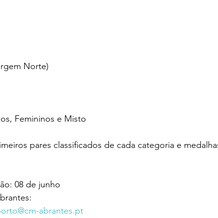
argem Norte)
nos, Femininos e Misto
imeiros pares classificados de cada categoria e medalha
ção: 08 de junho
brantes:
orto@cm-abrantes.pt