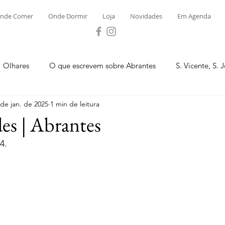
nde Comer
Onde Dormir
Loja
Novidades
Em Agenda
Olhares
O que escrevem sobre Abrantes
S. Vicente, S. 
 de jan. de 2025
1 min de leitura
ega e Concavada
Bemposta
Carvalhal
Fontes
es | Abrantes
4.
 Moinhos
S. Facundo e Vale das Mós
S.M. Rio Torto e Ros
tas de Abrantes 2023 - Desporto
Novidades
Loja
P