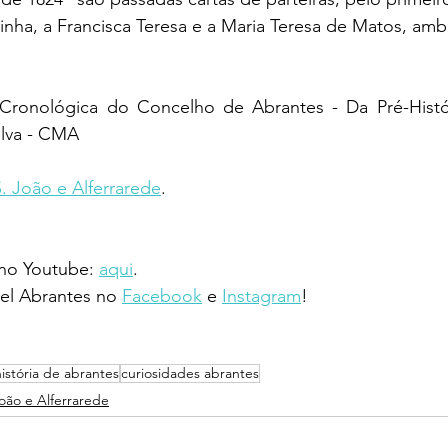
inha, a Francisca Teresa e a Maria Teresa de Matos, amb
a Cronológica do Concelho de Abrantes - Da Pré-Histór
ilva - CMA
S. João e Alferrarede
.
 no Youtube: 
aqui
.
l Abrantes no 
Facebook
 e 
Instagram
!
história de abrantes
curiosidades abrantes
João e Alferrarede