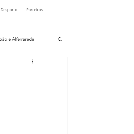
Desporto
Parceiros
João e Alferrarede
Martinchel
sio S. do Tejo
ublicidade
Raio X