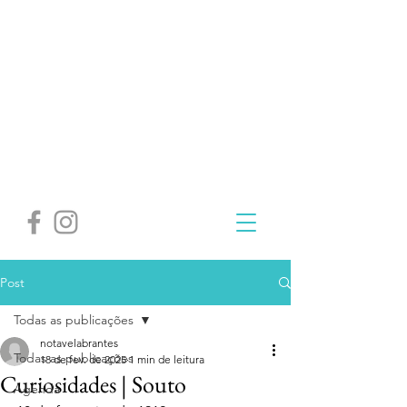
Post
Todas as publicações
notavelabrantes
Todas as publicações
18 de fev. de 2025
1 min de leitura
Curiosidades | Souto
Agenda