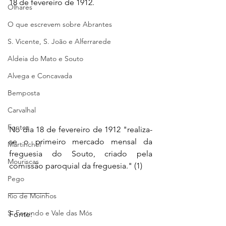
18 de fevereiro de 1912.
Olhares
O que escrevem sobre Abrantes
S. Vicente, S. João e Alferrarede
Aldeia do Mato e Souto
Alvega e Concavada
Bemposta
Carvalhal
Fontes
No dia 18 de fevereiro de 1912 "realiza-
se o primeiro mercado mensal da 
Martinchel
freguesia do Souto, criado pela 
Mouriscas
comissão paroquial da freguesia." (1)
Pego
__________ 
Rio de Moinhos
S. Facundo e Vale das Mós
Fonte: 