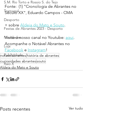
S.M. Rio Torto e Rossio S. do Tejo
Fonte:  (1) "Cronologia de Abrantes no 
Tramagal
Século XX", Eduardo Campos - CMA
Desporto
+ sobre 
Aldeia do Mato e Souto
.
Festas de Abrantes 2023 - Desporto
Novidades
Visite o nosso canal no Youtube: 
aqui
.
Acompanhe o Notável Abrantes no 
Loja
Facebook
 e 
Instagram
!
Publicidade
notavelabrantes
história de abrantes
curiosidades abrantes
souto
Raio X
Aldeia do Mato e Souto
Ver tudo
Posts recentes