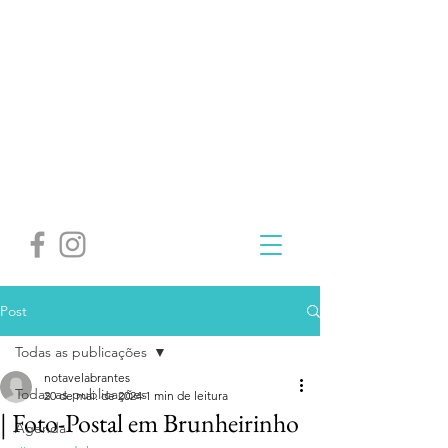
Post
Todas as publicações
notavelabrantes
Todas as publicações
20 de mai. de 2024
1 min de leitura
| Foto-Postal em Brunheirinho
Agenda