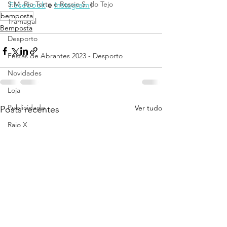
S.M. Rio Torto e Rossio S. do Tejo
Facebook
 e 
Instagram
!
bemposta
Tramagal
Bemposta
Desporto
Festas de Abrantes 2023 - Desporto
Novidades
Loja
Publicidade
Ver tudo
Posts recentes
Raio X