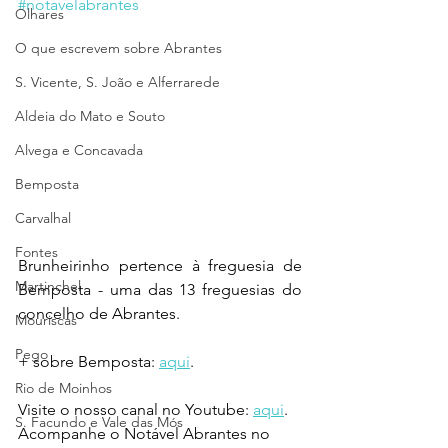
#notavelabrantes
Olhares
O que escrevem sobre Abrantes
S. Vicente, S. João e Alferrarede
Aldeia do Mato e Souto
Alvega e Concavada
Bemposta
Carvalhal
Fontes
Brunheirinho pertence à freguesia de 
Martinchel
Bemposta - uma das 13 freguesias do 
concelho de Abrantes.
Mouriscas
Pego
+ sobre Bemposta: 
aqui
.
Rio de Moinhos
Visite o nosso canal no Youtube: 
aqui
.
S. Facundo e Vale das Mós
Acompanhe o Notável Abrantes no 