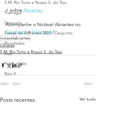
S.M. Rio Torto e Rossio S. do Tejo
+ sobre 
Abrantes
.
Tramagal
Desporto
Acompanhe o Notável Abrantes no 
Facebook
 e 
Instagram
!
Festas de Abrantes 2023 - Desporto
notavelabrantes
Novidades
Olhares
S.M. Rio Torto e Rossio S. do Tejo
Loja
Publicidade
Raio X
Ver tudo
Posts recentes