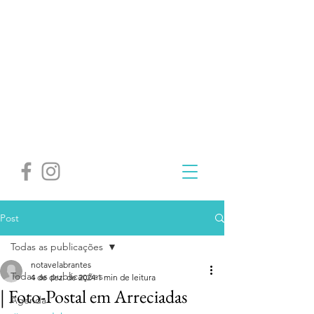
Post
Todas as publicações
notavelabrantes
Todas as publicações
4 de dez. de 2024
1 min de leitura
| Foto-Postal em Arreciadas
Agenda