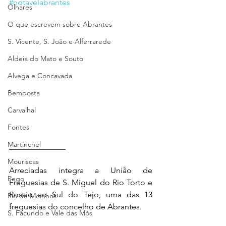
#notavelabrantes
Olhares
O que escrevem sobre Abrantes
S. Vicente, S. João e Alferrarede
Aldeia do Mato e Souto
Alvega e Concavada
Bemposta
Carvalhal
Fontes
Martinchel
______________
Mouriscas
Arreciadas integra a União de 
Pego
Freguesias de S. Miguel do Rio Torto e 
Rossio ao Sul do Tejo, uma das 13 
Rio de Moinhos
freguesias do concelho de Abrantes.
S. Facundo e Vale das Mós