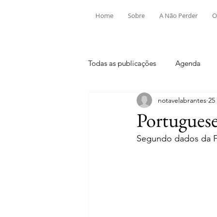
Home
Sobre
A Não Perder
O
Todas as publicações
Agenda
notavelabrantes
25
Aldeia do Mato e Souto
Alv
Portuguese
Segundo dados da F
Mouriscas
Pego
Rio de
Tramagal
Desporto
Fes