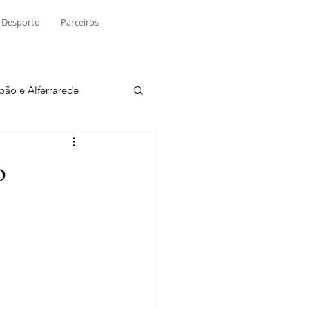
Desporto
Parceiros
João e Alferrarede
Martinchel
o
sio S. do Tejo
ublicidade
Raio X