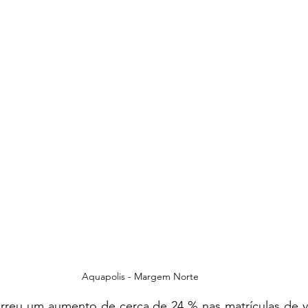
Aquapolis - Margem Norte
reu um aumento de cerca de 24 % nas matrículas de veí