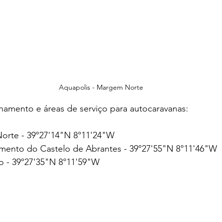
Aquapolis - Margem Norte
namento e áreas de serviço para autocaravanas:
orte - 39°27'14"N 8°11'24"W
mento do Castelo de Abrantes - 39°27'55"N 8°11'46"W
o - 39°27'35"N 8°11'59"W