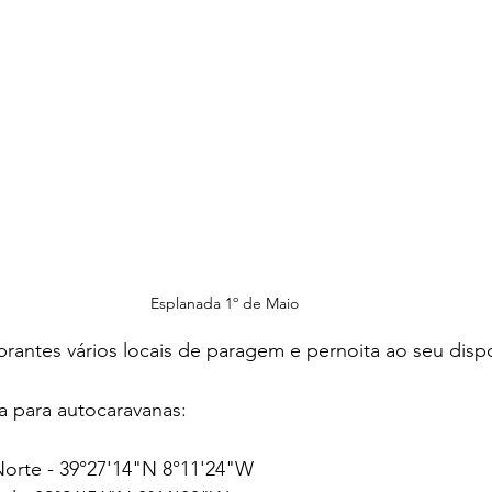
Esplanada 1º de Maio
antes vários locais de paragem e pernoita ao seu dispo
a para autocaravanas:
orte - 39°27'14"N 8°11'24"W