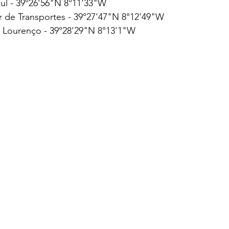
l - 39°26'56"N 8°11'33"W
de Transportes - 39°27'47"N 8°12'49"W
 Lourenço - 39°28'29"N 8°13'1"W