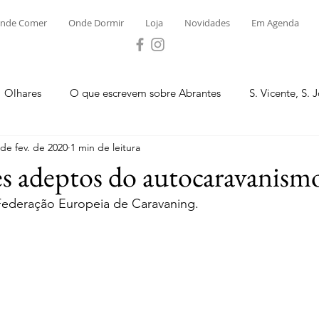
nde Comer
Onde Dormir
Loja
Novidades
Em Agenda
Olhares
O que escrevem sobre Abrantes
S. Vicente, S. 
 de fev. de 2020
1 min de leitura
ega e Concavada
Bemposta
Carvalhal
Fontes
s adeptos do autocaravanism
ederação Europeia de Caravaning.
 Moinhos
S. Facundo e Vale das Mós
S.M. Rio Torto e Ros
tas de Abrantes 2023 - Desporto
Novidades
Loja
P