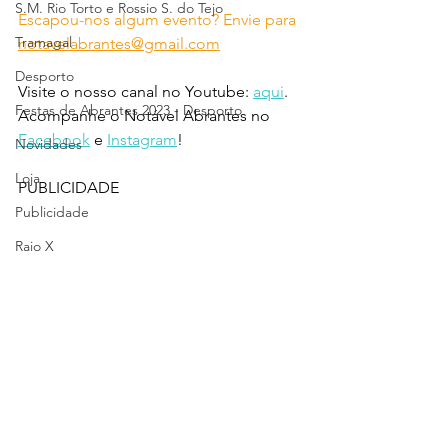
S.M. Rio Torto e Rossio S. do Tejo
Escapou-nos algum evento? Envie para 
Tramagal
notavelabrantes@gmail.com
Desporto
Visite o nosso canal no Youtube: 
aqui
.
Festas de Abrantes 2023 - Desporto
Acompanhe o Notável Abrantes no 
Facebook
 e 
Instagram
!
Novidades
Loja
PUBLICIDADE
Publicidade
Raio X