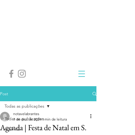
Post
Todas as publicações
notavelabrantes
Todas as publicações
7 de dez. de 2024
1 min de leitura
Agenda | Festa de Natal em S.
Agenda