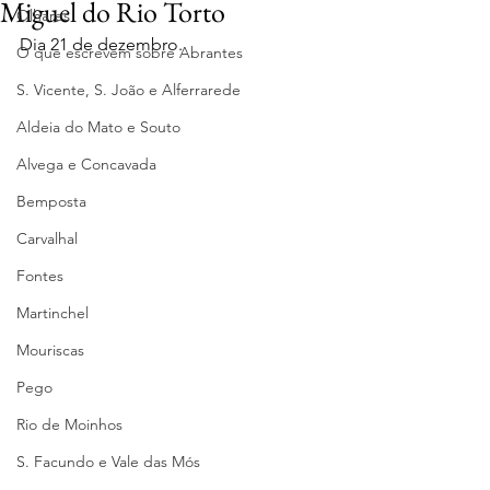
Miguel do Rio Torto
Olhares
Dia 21 de dezembro.
O que escrevem sobre Abrantes
S. Vicente, S. João e Alferrarede
Aldeia do Mato e Souto
Alvega e Concavada
Bemposta
Carvalhal
Fontes
Martinchel
Mouriscas
Pego
Rio de Moinhos
S. Facundo e Vale das Mós