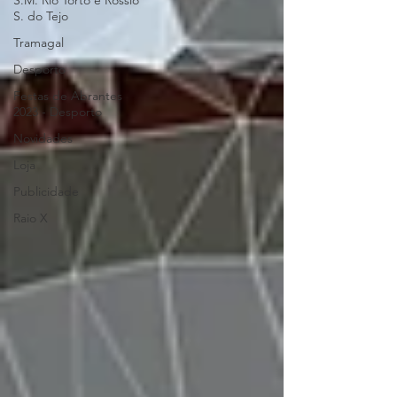
S.M. Rio Torto e Rossio
S. do Tejo
Tramagal
Desporto
Festas de Abrantes
2023 - Desporto
Novidades
Loja
Publicidade
Raio X