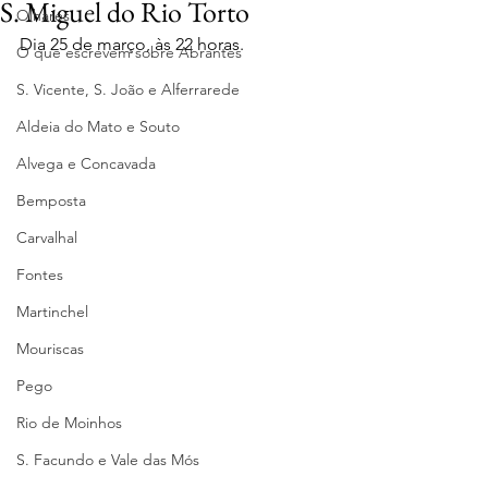
S. Miguel do Rio Torto
Olhares
Dia 25 de março, às 22 horas.
O que escrevem sobre Abrantes
S. Vicente, S. João e Alferrarede
Aldeia do Mato e Souto
Alvega e Concavada
Bemposta
Carvalhal
Fontes
Martinchel
Mouriscas
Pego
Rio de Moinhos
S. Facundo e Vale das Mós