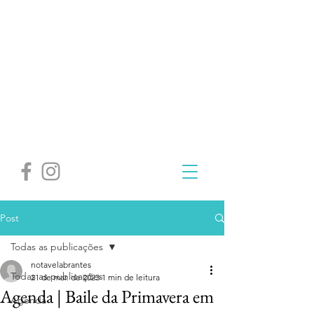
Post
Todas as publicações
notavelabrantes
Todas as publicações
21 de mar. de 2023
1 min de leitura
Agenda | Baile da Primavera em
Agenda