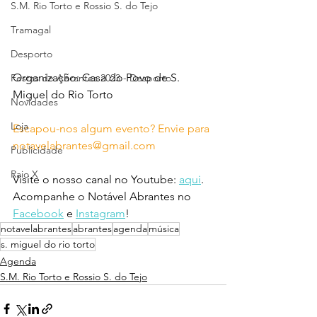
S.M. Rio Torto e Rossio S. do Tejo
Tramagal
Desporto
Organização: Casa do Povo de S. 
Festas de Abrantes 2023 - Desporto
Miguel do Rio Torto
Novidades
Loja
Escapou-nos algum evento? Envie para 
notavelabrantes@gmail.com
Publicidade
Raio X
Visite o nosso canal no Youtube: 
aqui
.
Acompanhe o Notável Abrantes no 
Facebook
 e 
Instagram
!
notavelabrantes
abrantes
agenda
música
s. miguel do rio torto
Agenda
S.M. Rio Torto e Rossio S. do Tejo