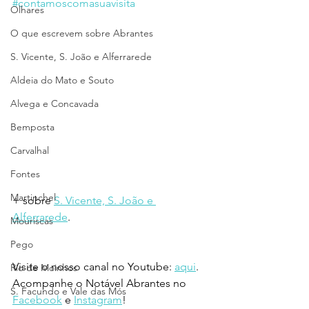
#contamoscomasuavisita
Olhares
O que escrevem sobre Abrantes
S. Vicente, S. João e Alferrarede
Aldeia do Mato e Souto
Alvega e Concavada
Bemposta
Carvalhal
Fontes
Martinchel
+ sobre 
S. Vicente, S. João e 
Alferrarede
.
Mouriscas
Pego
Visite o nosso canal no Youtube: 
aqui
.
Rio de Moinhos
Acompanhe o Notável Abrantes no 
S. Facundo e Vale das Mós
Facebook
 e 
Instagram
!