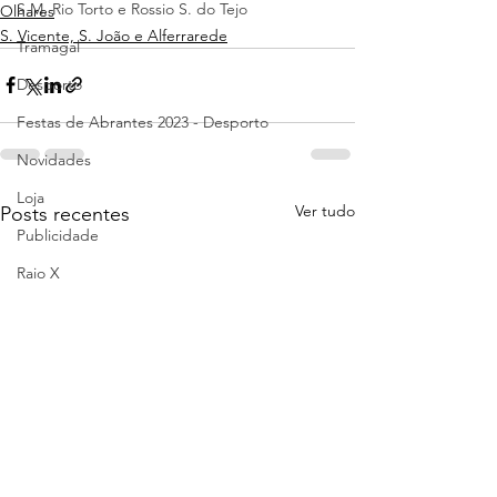
S.M. Rio Torto e Rossio S. do Tejo
Olhares
S. Vicente, S. João e Alferrarede
Tramagal
Desporto
Festas de Abrantes 2023 - Desporto
Novidades
Loja
Ver tudo
Posts recentes
Publicidade
Raio X