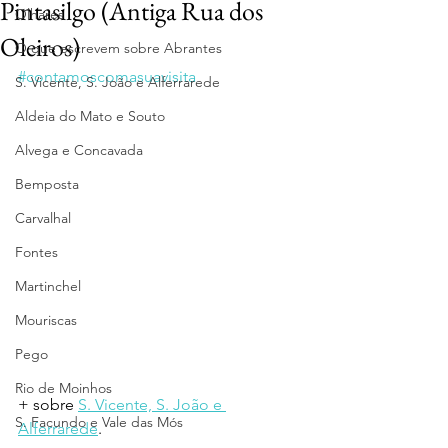
Pintasilgo (Antiga Rua dos
Olhares
Oleiros)
O que escrevem sobre Abrantes
#contamoscomasuavisita
S. Vicente, S. João e Alferrarede
Aldeia do Mato e Souto
Alvega e Concavada
Bemposta
Carvalhal
Fontes
Martinchel
Mouriscas
Pego
Rio de Moinhos
+ sobre 
S. Vicente, S. João e 
S. Facundo e Vale das Mós
Alferrarede
.