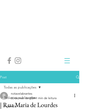
Post
Todas as publicações
notavelabrantes
Todas as publicações
30 de mar. de 2024
1 min de leitura
| Rua Maria de Lourdes
Agenda