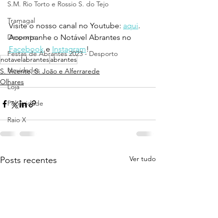
S.M. Rio Torto e Rossio S. do Tejo
Tramagal
Visite o nosso canal no Youtube: 
aqui
.
Desporto
Acompanhe o Notável Abrantes no 
Facebook
 e 
Instagram
!
Festas de Abrantes 2023 - Desporto
notavelabrantes
abrantes
Novidades
S. Vicente, S. João e Alferrarede
Olhares
Loja
Publicidade
Raio X
Ver tudo
Posts recentes