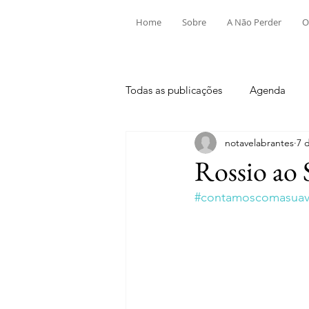
Home
Sobre
A Não Perder
O
Todas as publicações
Agenda
notavelabrantes
7 
Aldeia do Mato e Souto
Alv
Rossio ao 
#contamoscomasuavi
Mouriscas
Pego
Rio de
Tramagal
Desporto
Fes