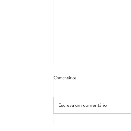
Comentários
Escreva um comentário
Curiosidades | A fonte de S. José