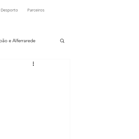
Desporto
Parceiros
João e Alferrarede
Martinchel
sio S. do Tejo
ublicidade
Raio X