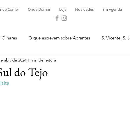
nde Comer
Onde Dormir
Loja
Novidades
Em Agenda
Olhares
O que escrevem sobre Abrantes
S. Vicente, S. 
de abr. de 2024
1 min de leitura
ega e Concavada
Bemposta
Carvalhal
Fontes
Sul do Tejo
sita
 Moinhos
S. Facundo e Vale das Mós
S.M. Rio Torto e Ros
tas de Abrantes 2023 - Desporto
Novidades
Loja
P