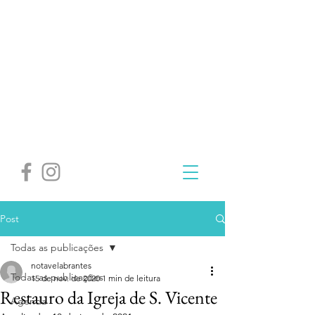
Post
Todas as publicações
notavelabrantes
Todas as publicações
15 de nov. de 2020
1 min de leitura
Restauro da Igreja de S. Vicente
Agenda