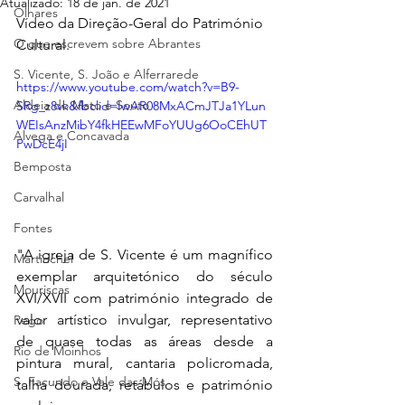
Atualizado:
18 de jan. de 2021
Olhares
Vídeo da Direção-Geral do Património 
O que escrevem sobre Abrantes
Cultural.
S. Vicente, S. João e Alferrarede
https://www.youtube.com/watch?v=B9-
Aldeia do Mato e Souto
SRg_z8vk&fbclid=IwAR08MxACmJTJa1YLun
WEIsAnzMibY4fkHEEwMFoYUUg6OoCEhUT
Alvega e Concavada
PwDcE4jI
Bemposta
Carvalhal
Fontes
"A igreja de S. Vicente é um magnífico 
Martinchel
exemplar arquitetónico do século 
Mouriscas
XVI/XVII com património integrado de 
valor artístico invulgar, representativo 
Pego
de quase todas as áreas desde a 
Rio de Moinhos
pintura mural, cantaria policromada, 
S. Facundo e Vale das Mós
talha dourada, retábulos e património 