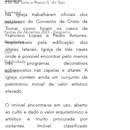
azulejar.
S.M. Rio Torto e Rossio S. do Tejo
Tramagal
Na igreja trabalharam oficiais dos 
estaleiros do Convento de Cristo de 
Desporto
Tomar, como foram os casos de 
Festas de Abrantes 2023 - Desporto
Francisco Lopes e Pedro Antunes, 
Novidades
responsáveis pela edificação dos 
altares laterais. Igreja de três naves 
Loja
onde é possível encontrar pelo menos 
Publicidade
três programas decorativos 
sobrepostos nas capelas e altares. A 
Raio X
igreja contém ainda um conjunto de 
património móvel de valor artístico 
elevado. 
O imóvel encontra-se em uso, aberto 
ao culto e dado o valor arquitetónico e 
artístico é muito procurada por 
visitantes. Imóvel classificado 