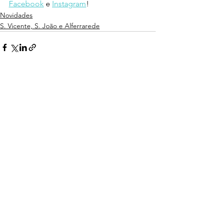
Facebook
 e 
Instagram
!
Novidades
S. Vicente, S. João e Alferrarede
Ver tudo
Posts recentes