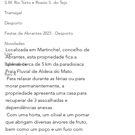
S.M. Rio Torto e Rossio S. do Tejo
Tramagal
Desporto
Festas de Abrantes 2023 - Desporto
Novidades
Localizada em Martinchel, concelho de 
Loja
Abrantes, esta propriedade fica a 
Publicidade
apenas cerca de 5 km da paradisíaca 
Praia Fluvial de Aldeia do Mato.
Raio X
 Para relaxar durante as férias ou para 
morar permanentemente, a 
propriedade apresenta uma casa para 
recuperar de 3 assoalhadas e 
dependências anexas.
 Com uma horta, um olival e um pomar 
que abrigam diversas árvores de fruto, 
bem como um poço e um furo com 