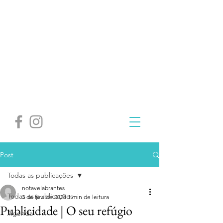
Post
Todas as publicações
notavelabrantes
Todas as publicações
3 de fev. de 2024
1 min de leitura
Publicidade | O seu refúgio
Agenda