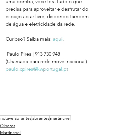
uma bomba, você terá tudo o que 
precisa para aproveitar e desfrutar do 
espaço ao ar livre, dispondo também 
de água e eletricidade da rede.
Curioso? Saiba mais: 
aqui
.
 Paulo Pires | 913 730 948
(Chamada para rede móvel nacional)
paulo.cpires@kwportugal.pt
notavelabrantes
abrantes
martinchel
Olhares
Martinchel