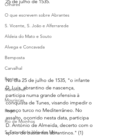
25 de julho de 1535.
Olhares
O que escrevem sobre Abrantes
S. Vicente, S. João e Alferrarede
Aldeia do Mato e Souto
Alvega e Concavada
Bemposta
Carvalhal
Fontes
No dia 25 de julho de 1535, "o infante 
D. Luís, abrantino de nascença, 
Martinchel
participa numa grande ofensiva à 
Mouriscas
conquista de Tunes, visando impedir o 
avanço turco no Mediterrâneo. No 
Pego
assalto, ocorrido nesta data, participa 
Rio de Moinhos
D. António de Almeida, decerto com o 
S. Facundo e Vale das Mós
apoio de bastantes abrantinos." (1)