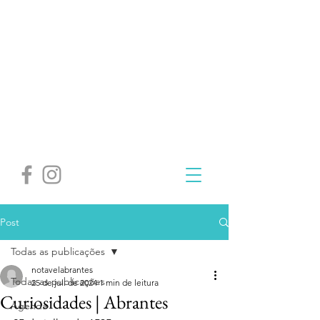
Post
Todas as publicações
notavelabrantes
Todas as publicações
25 de jul. de 2024
1 min de leitura
Curiosidades | Abrantes
Agenda