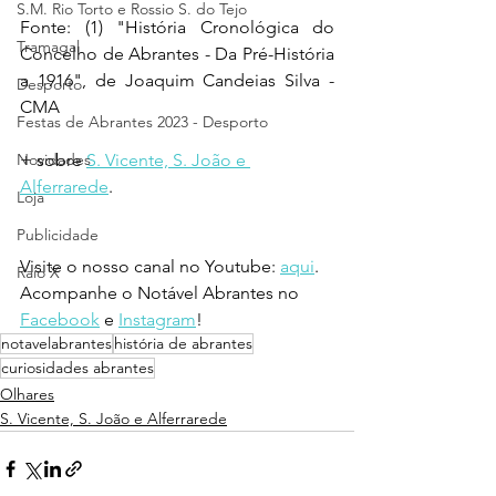
S.M. Rio Torto e Rossio S. do Tejo
Fonte: (1) "História Cronológica do 
Tramagal
Concelho de Abrantes - Da Pré-História 
a 1916", de Joaquim Candeias Silva - 
Desporto
CMA
Festas de Abrantes 2023 - Desporto
Novidades
+ sobre 
S. Vicente, S. João e 
Alferrarede
.
Loja
Publicidade
Visite o nosso canal no Youtube: 
aqui
.
Raio X
Acompanhe o Notável Abrantes no 
Facebook
 e 
Instagram
!
notavelabrantes
história de abrantes
curiosidades abrantes
Olhares
S. Vicente, S. João e Alferrarede