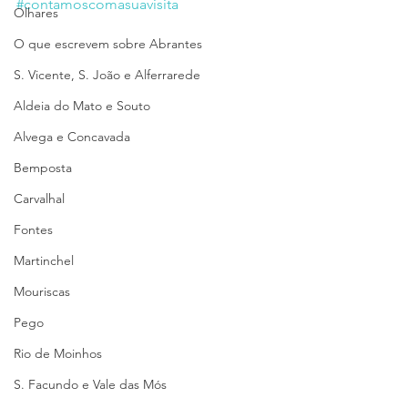
#contamoscomasuavisita
Olhares
O que escrevem sobre Abrantes
S. Vicente, S. João e Alferrarede
Aldeia do Mato e Souto
Alvega e Concavada
Bemposta
Carvalhal
Fontes
Martinchel
Mouriscas
Pego
Rio de Moinhos
S. Facundo e Vale das Mós