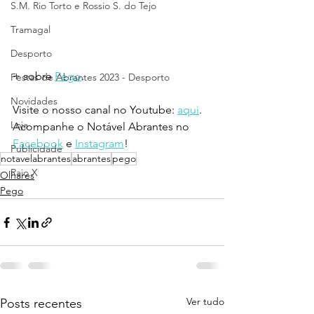
S.M. Rio Torto e Rossio S. do Tejo
Tramagal
Desporto
+ sobre 
Pego
.
Festas de Abrantes 2023 - Desporto
Novidades
Visite o nosso canal no Youtube: 
aqui
.
Loja
Acompanhe o Notável Abrantes no 
Facebook
 e 
Instagram
!
Publicidade
notavelabrantes
abrantes
pego
Raio X
Olhares
Pego
Ver tudo
Posts recentes