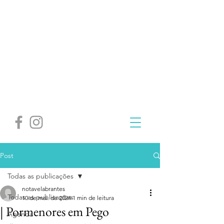
Post
Todas as publicações
notavelabrantes
Todas as publicações
10 de mai. de 2024
1 min de leitura
| Pormenores em Pego
Agenda