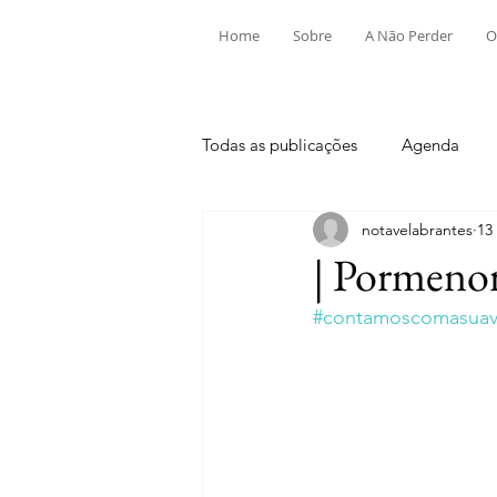
Home
Sobre
A Não Perder
O
Todas as publicações
Agenda
notavelabrantes
13
Aldeia do Mato e Souto
Alv
| Pormeno
#contamoscomasuavi
Mouriscas
Pego
Rio de
Tramagal
Desporto
Fes