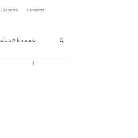
Desporto
Parceiros
João e Alferrarede
Martinchel
sio S. do Tejo
ublicidade
Raio X