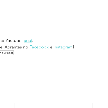
 no Youtube: 
aqui
.
l Abrantes no 
Facebook
 e 
Instagram
!
mouriscas