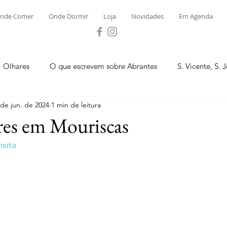
nde Comer
Onde Dormir
Loja
Novidades
Em Agenda
Olhares
O que escrevem sobre Abrantes
S. Vicente, S. 
 de jun. de 2024
1 min de leitura
ega e Concavada
Bemposta
Carvalhal
Fontes
res em Mouriscas
sita
 Moinhos
S. Facundo e Vale das Mós
S.M. Rio Torto e Ros
tas de Abrantes 2023 - Desporto
Novidades
Loja
P