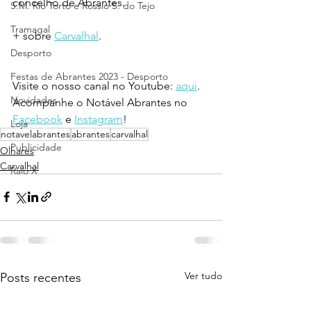
concelho de Abrantes.
S.M. Rio Torto e Rossio S. do Tejo
Tramagal
+ sobre 
Carvalhal
.
Desporto
Festas de Abrantes 2023 - Desporto
Visite o nosso canal no Youtube: 
aqui
.
Novidades
Acompanhe o Notável Abrantes no 
Facebook
 e 
Instagram
!
Loja
notavelabrantes
abrantes
carvalhal
Publicidade
Olhares
Carvalhal
Raio X
Ver tudo
Posts recentes