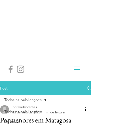
Post
Todas as publicações
notavelabrantes
Todas as publicações
23 de dez. de 2023
1 min de leitura
Pormenores em Matagosa
Agenda