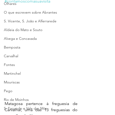
#contamoscomasuavisita
Olhares
O que escrevem sobre Abrantes
S. Vicente, S. João e Alferrarede
Aldeia do Mato e Souto
Alvega e Concavada
Bemposta
Carvalhal
Fontes
Martinchel
Mouriscas
Pego
Rio de Moinhos
Matagosa pertence à freguesia de 
S. Facundo e Vale das Mós
Carvalhal, uma das 13 freguesias do 