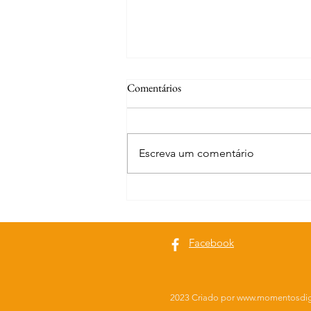
Comentários
Escreva um comentário
Curiosidades | Abrantes
Facebook
2023 Criado por
www.momentosdig