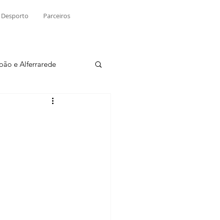
Desporto
Parceiros
João e Alferrarede
Martinchel
sio S. do Tejo
ublicidade
Raio X