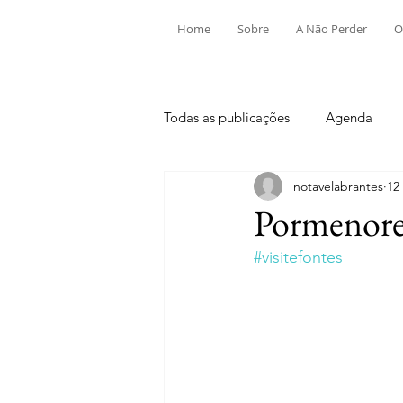
Home
Sobre
A Não Perder
O
Todas as publicações
Agenda
notavelabrantes
12
Aldeia do Mato e Souto
Alv
Pormenore
#visitefontes
Mouriscas
Pego
Rio de
Tramagal
Desporto
Fes