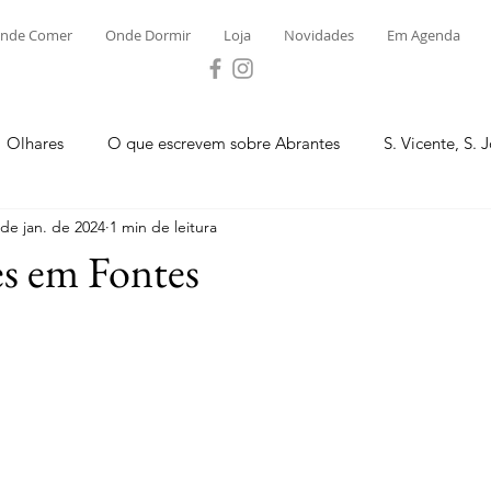
nde Comer
Onde Dormir
Loja
Novidades
Em Agenda
Olhares
O que escrevem sobre Abrantes
S. Vicente, S. 
 de jan. de 2024
1 min de leitura
ega e Concavada
Bemposta
Carvalhal
Fontes
s em Fontes
 Moinhos
S. Facundo e Vale das Mós
S.M. Rio Torto e Ros
tas de Abrantes 2023 - Desporto
Novidades
Loja
P