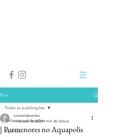
Post
Todas as publicações
notavelabrantes
Todas as publicações
14 de set. de 2023
1 min de leitura
| Pormenores no Aquapolis
Agenda