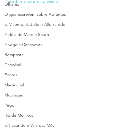
#contamoscomasuavisita
Olhares
O que escrevem sobre Abrantes
S. Vicente, S. João e Alferrarede
Aldeia do Mato e Souto
Alvega e Concavada
Bemposta
Carvalhal
Fontes
Martinchel
Mouriscas
Pego
Rio de Moinhos
S. Facundo e Vale das Mós