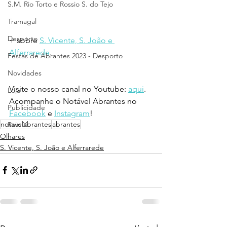
S.M. Rio Torto e Rossio S. do Tejo
Tramagal
Desporto
+ sobre 
S. Vicente, S. João e 
Alferrarede
.
Festas de Abrantes 2023 - Desporto
Novidades
Visite o nosso canal no Youtube: 
aqui
.
Loja
Acompanhe o Notável Abrantes no 
Publicidade
Facebook
 e 
Instagram
!
notavelabrantes
abrantes
Raio X
Olhares
S. Vicente, S. João e Alferrarede