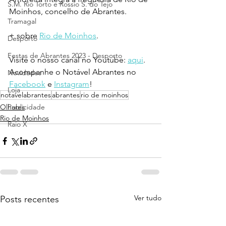
S.M. Rio Torto e Rossio S. do Tejo
Moinhos, concelho de Abrantes.
Tramagal
+ sobre 
Rio de Moinhos
.
Desporto
Festas de Abrantes 2023 - Desporto
Visite o nosso canal no Youtube: 
aqui
.
Acompanhe o Notável Abrantes no 
Novidades
Facebook
 e 
Instagram
!
Loja
notavelabrantes
abrantes
rio de moinhos
Publicidade
Olhares
Rio de Moinhos
Raio X
Ver tudo
Posts recentes