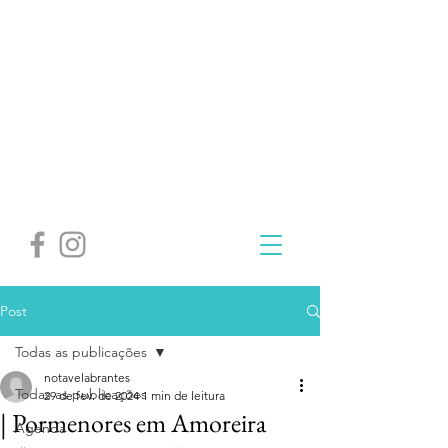
Post
Todas as publicações
notavelabrantes
Todas as publicações
29 de fev. de 2024
1 min de leitura
| Pormenores em Amoreira
Agenda