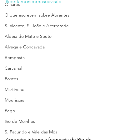
#contamoscomasuavisita
Olhares
O que escrevem sobre Abrantes
S. Vicente, S. João e Alferrarede
Aldeia do Mato e Souto
Alvega e Concavada
Bemposta
Carvalhal
Fontes
Martinchel
Mouriscas
Pego
Rio de Moinhos
S. Facundo e Vale das Mós
Amoreira integra a freguesia de Rio de 