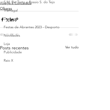
S.M. Rio Torto e Rossio S. do Tejo
Alvega e Concavada
Olhares
Tramagal
Desporto
Festas de Abrantes 2023 - Desporto
Novidades
Loja
Ver tudo
Posts recentes
Publicidade
Raio X