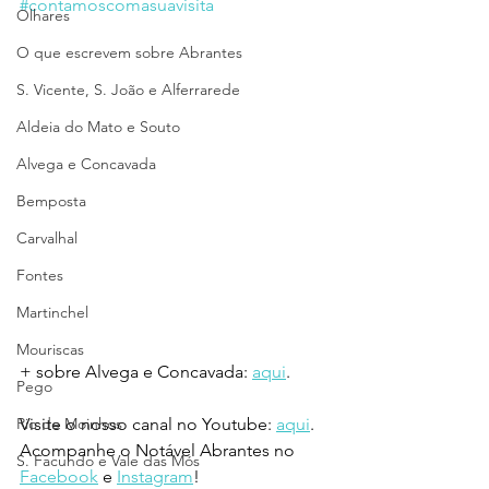
#contamoscomasuavisita
Olhares
O que escrevem sobre Abrantes
S. Vicente, S. João e Alferrarede
Aldeia do Mato e Souto
Alvega e Concavada
Bemposta
Carvalhal
Fontes
Martinchel
Mouriscas
+ sobre Alvega e Concavada: 
aqui
.
Pego
Rio de Moinhos
Visite o nosso canal no Youtube: 
aqui
.
Acompanhe o Notável Abrantes no 
S. Facundo e Vale das Mós
Facebook
 e 
Instagram
!