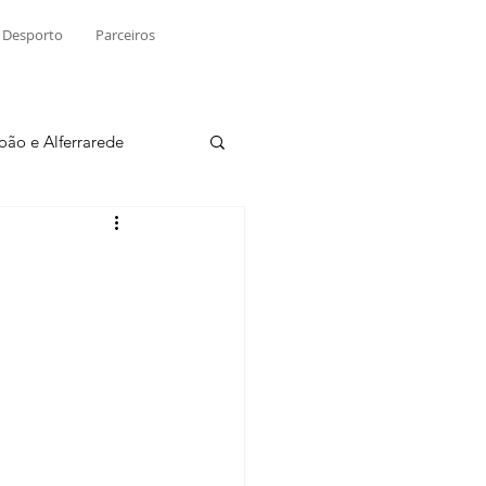
Desporto
Parceiros
João e Alferrarede
Martinchel
sio S. do Tejo
ublicidade
Raio X