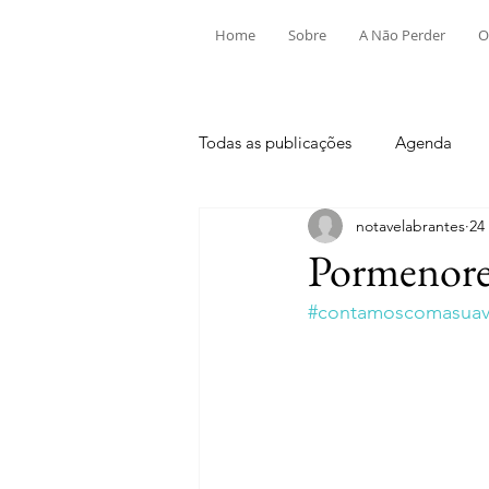
Home
Sobre
A Não Perder
O
Todas as publicações
Agenda
notavelabrantes
24
Aldeia do Mato e Souto
Alv
Pormenore
#contamoscomasuavi
Mouriscas
Pego
Rio de
Tramagal
Desporto
Fes