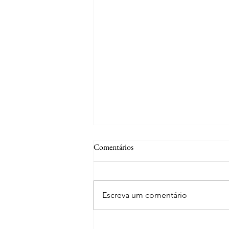
Comentários
Escreva um comentário
Curiosidades | A fonte de S. José