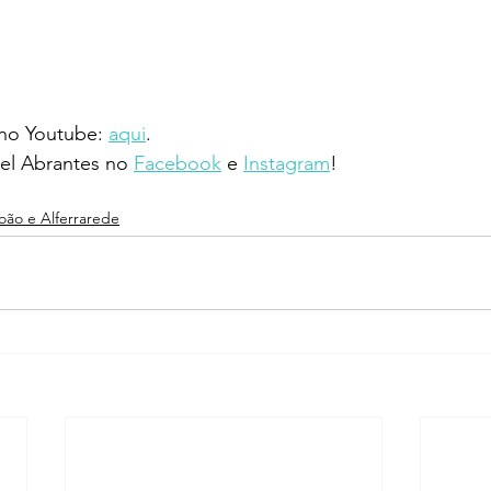
 no Youtube: 
aqui
.
l Abrantes no 
Facebook
 e 
Instagram
!
João e Alferrarede