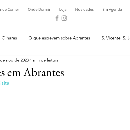
nde Comer
Onde Dormir
Loja
Novidades
Em Agenda
Olhares
O que escrevem sobre Abrantes
S. Vicente, S. 
 de nov. de 2023
1 min de leitura
ega e Concavada
Bemposta
Carvalhal
Fontes
s em Abrantes
sita
 Moinhos
S. Facundo e Vale das Mós
S.M. Rio Torto e Ros
tas de Abrantes 2023 - Desporto
Novidades
Loja
P