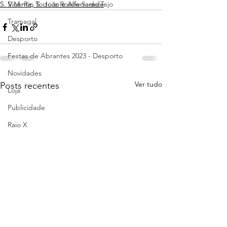
S. Vicente, S. João e Alferrarede
S.M. Rio Torto e Rossio S. do Tejo
Tramagal
Desporto
Festas de Abrantes 2023 - Desporto
Novidades
Ver tudo
Posts recentes
Loja
Publicidade
Raio X