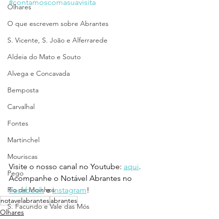
#contamoscomasuavisita
Olhares
O que escrevem sobre Abrantes
S. Vicente, S. João e Alferrarede
Aldeia do Mato e Souto
Alvega e Concavada
Bemposta
Carvalhal
Fontes
Martinchel
Mouriscas
Visite o nosso canal no Youtube: 
aqui
.
Pego
Acompanhe o Notável Abrantes no 
Rio de Moinhos
Facebook
 e 
Instagram
!
notavelabrantes
abrantes
S. Facundo e Vale das Mós
Olhares