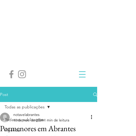
Post
Todas as publicações
notavelabrantes
Todas as publicações
18 de nov. de 2024
1 min de leitura
Pormenores em Abrantes
Agenda