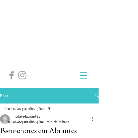
Post
Todas as publicações
notavelabrantes
Todas as publicações
29 de set. de 2024
1 min de leitura
Pormenores em Abrantes
Agenda