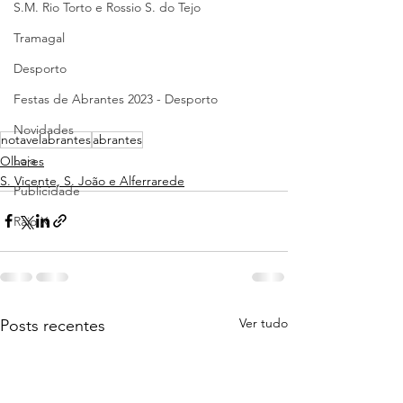
S.M. Rio Torto e Rossio S. do Tejo
Tramagal
Desporto
Festas de Abrantes 2023 - Desporto
Novidades
notavelabrantes
abrantes
Loja
Olhares
S. Vicente, S. João e Alferrarede
Publicidade
Raio X
Ver tudo
Posts recentes