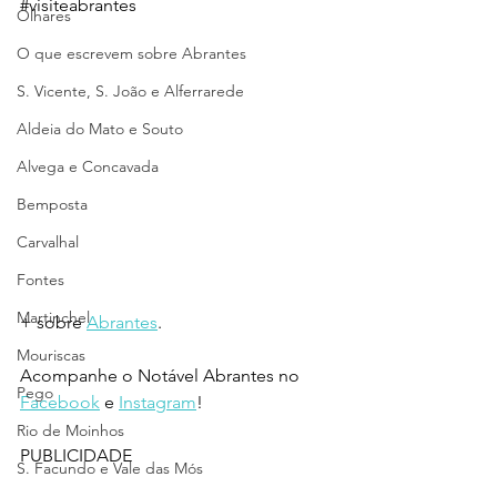
#visiteabrantes
Olhares
O que escrevem sobre Abrantes
S. Vicente, S. João e Alferrarede
Aldeia do Mato e Souto
Alvega e Concavada
Bemposta
Carvalhal
Fontes
Martinchel
+ sobre 
Abrantes
.
Mouriscas
Acompanhe o Notável Abrantes no 
Pego
Facebook
 e 
Instagram
!
Rio de Moinhos
PUBLICIDADE
S. Facundo e Vale das Mós