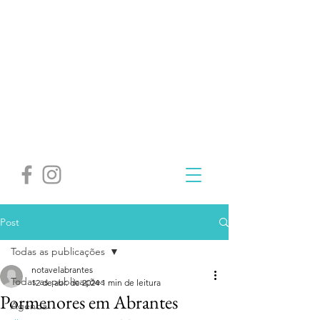
Post
Todas as publicações
notavelabrantes
Todas as publicações
12 de abr. de 2024
1 min de leitura
Pormenores em Abrantes
Agenda