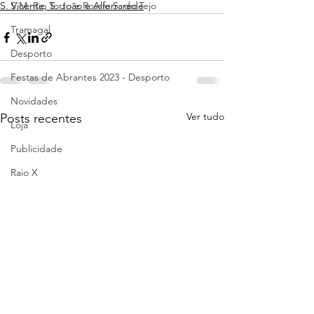
S. Vicente, S. João e Alferrarede
S.M. Rio Torto e Rossio S. do Tejo
Tramagal
Desporto
Festas de Abrantes 2023 - Desporto
Novidades
Ver tudo
Posts recentes
Loja
Publicidade
Raio X