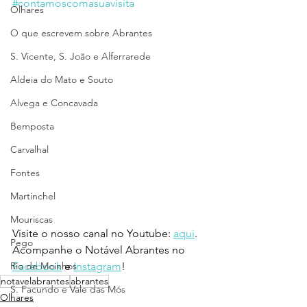
#contamoscomasuavisita
Olhares
O que escrevem sobre Abrantes
S. Vicente, S. João e Alferrarede
Aldeia do Mato e Souto
Alvega e Concavada
Bemposta
Carvalhal
Fontes
Martinchel
Mouriscas
Visite o nosso canal no Youtube: 
aqui
.
Pego
Acompanhe o Notável Abrantes no 
Rio de Moinhos
Facebook
 e 
Instagram
!
notavelabrantes
abrantes
S. Facundo e Vale das Mós
Olhares