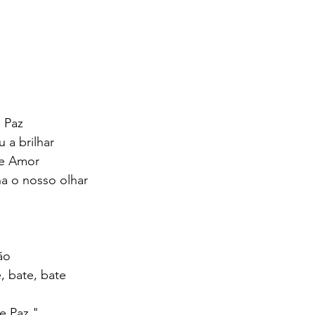
 Paz
 a brilhar
de Amor
a o nosso olhar
ão
, bate, bate
e Paz."