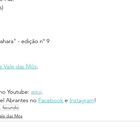
s)
Zahara" - edição nº 9
e Vale das Mós
.
 no Youtube: 
aqui
.
l Abrantes no 
Facebook
 e 
Instagram
!
s. facundo
ale das Mós