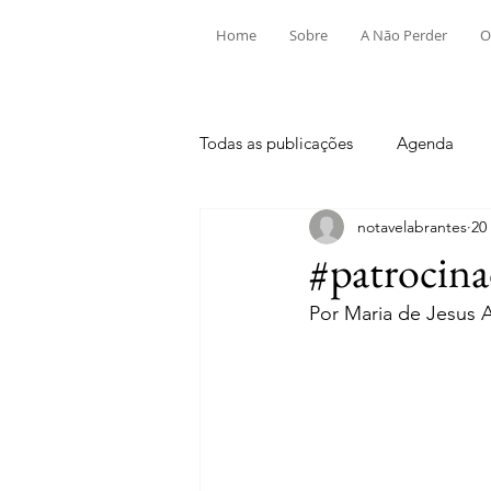
Home
Sobre
A Não Perder
O
Todas as publicações
Agenda
notavelabrantes
20
Aldeia do Mato e Souto
Alv
#patrocina
Por Maria de Jesus A
Mouriscas
Pego
Rio de
Tramagal
Desporto
Fes