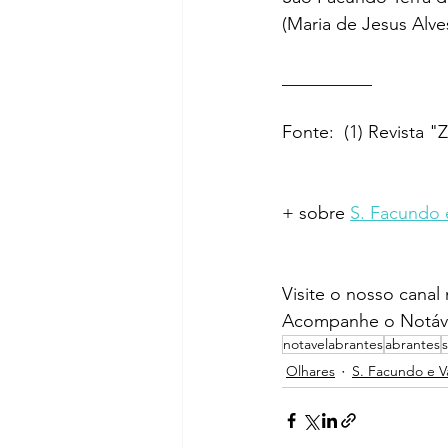
(Maria de Jesus Alve
__________ 
Fonte:  (1) Revista "
+ sobre 
S. Facundo 
Visite o nosso canal
Acompanhe o Notáve
notavelabrantes
abrantes
Olhares
S. Facundo e V