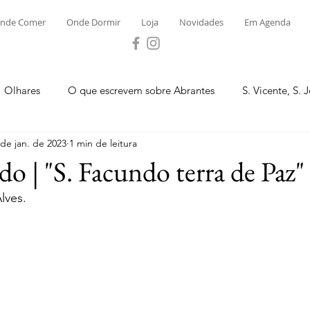
nde Comer
Onde Dormir
Loja
Novidades
Em Agenda
Olhares
O que escrevem sobre Abrantes
S. Vicente, S. 
 de jan. de 2023
1 min de leitura
ega e Concavada
Bemposta
Carvalhal
Fontes
do | "S. Facundo terra de Paz"
lves.
 Moinhos
S. Facundo e Vale das Mós
S.M. Rio Torto e Ros
tas de Abrantes 2023 - Desporto
Novidades
Loja
P