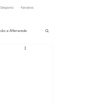
Desporto
Parceiros
João e Alferrarede
Martinchel
sio S. do Tejo
ublicidade
Raio X