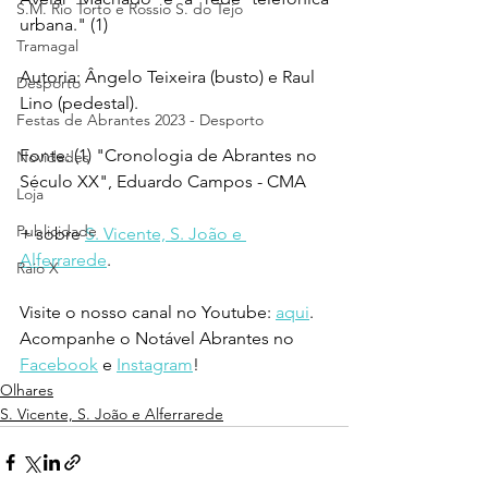
S.M. Rio Torto e Rossio S. do Tejo
urbana." (1)
Tramagal
Autoria: 
Ângelo Teixeira (busto) e Raul 
Desporto
Lino (pedestal).
Festas de Abrantes 2023 - Desporto
Fonte: (1) "Cronologia de Abrantes no 
Novidades
Século XX", Eduardo Campos - CMA
Loja
Publicidade
+ sobre 
S. Vicente, S. João e 
Alferrarede
.
Raio X
Visite o nosso canal no Youtube: 
aqui
.
Acompanhe o Notável Abrantes no 
Facebook
 e 
Instagram
!
Olhares
S. Vicente, S. João e Alferrarede