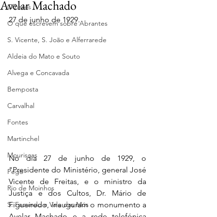
Avelar Machado
Olhares
27 de junho de 1929.
O que escrevem sobre Abrantes
S. Vicente, S. João e Alferrarede
Aldeia do Mato e Souto
Alvega e Concavada
Bemposta
Carvalhal
Fontes
Martinchel
Mouriscas
No dia 27 de junho de 1929, o 
"Presidente do Ministério, general José 
Pego
Vicente de Freitas, e o ministro da 
Rio de Moinhos
Justiça e dos Cultos, Dr. Mário de 
Figueiredo, inauguram o monumento a 
S. Facundo e Vale das Mós
Avelar Machado e a rede telefónica 