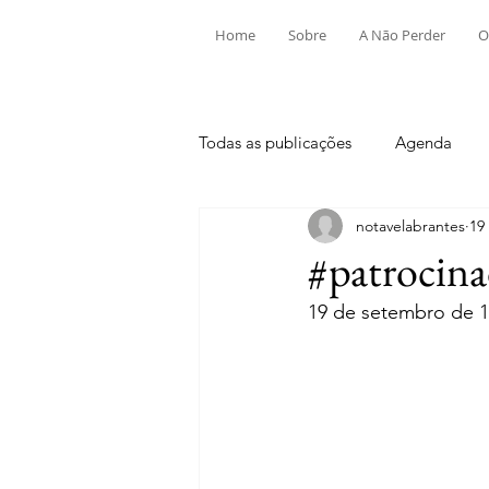
Home
Sobre
A Não Perder
O
Todas as publicações
Agenda
notavelabrantes
19
Aldeia do Mato e Souto
Alv
#patrocina
19 de setembro de 1
Mouriscas
Pego
Rio de
Tramagal
Desporto
Fes