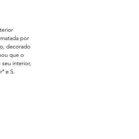
erior 
ematada por 
vo, decorado 
nou que o 
eu interior, 
ª e S. 