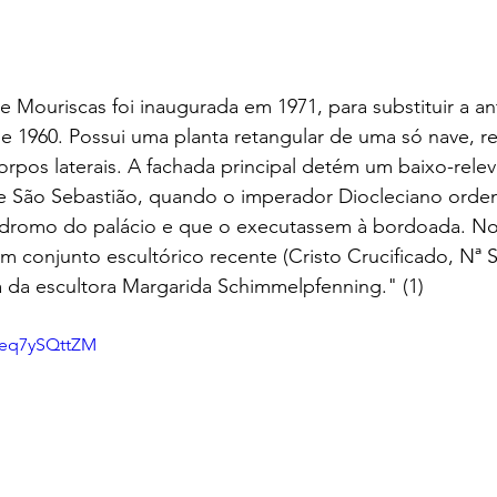
e Mouriscas foi inaugurada em 1971, para substituir a ant
e 1960. Possui uma planta retangular de uma só nave, r
 corpos laterais. A fachada principal detém um baixo-rele
 São Sebastião, quando o imperador Diocleciano orde
dromo do palácio e que o executassem à bordoada. No s
conjunto escultórico recente (Cristo Crucificado, Nª Sr
a da escultora Margarida Schimmelpfenning." (1)
9eq7ySQttZM