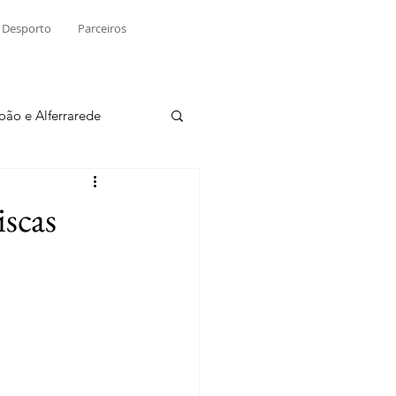
Desporto
Parceiros
João e Alferrarede
Martinchel
iscas
sio S. do Tejo
ublicidade
Raio X