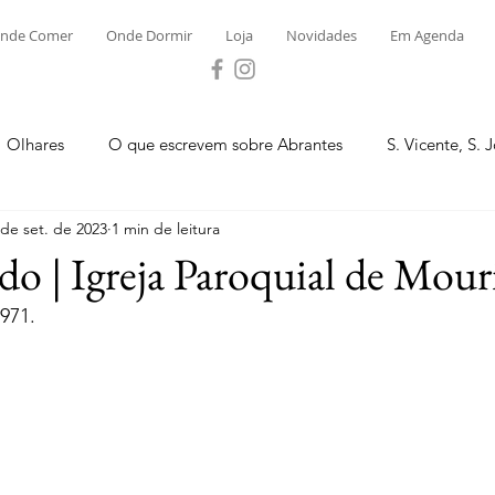
nde Comer
Onde Dormir
Loja
Novidades
Em Agenda
Olhares
O que escrevem sobre Abrantes
S. Vicente, S. 
 de set. de 2023
1 min de leitura
ega e Concavada
Bemposta
Carvalhal
Fontes
do | Igreja Paroquial de Mour
971.
 Moinhos
S. Facundo e Vale das Mós
S.M. Rio Torto e Ros
tas de Abrantes 2023 - Desporto
Novidades
Loja
P