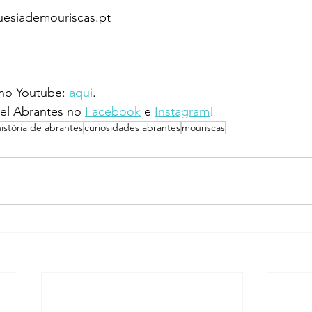
guesiademouriscas.pt
 no Youtube: 
aqui
.
l Abrantes no 
Facebook
 e 
Instagram
!
história de abrantes
curiosidades abrantes
mouriscas