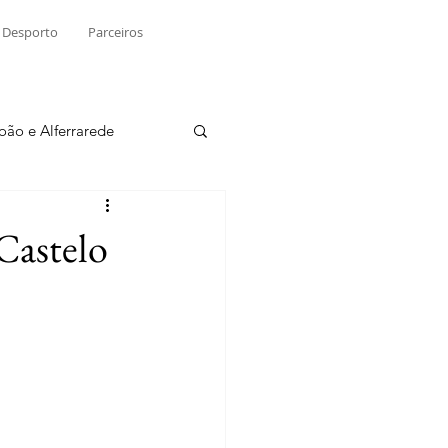
Desporto
Parceiros
João e Alferrarede
Martinchel
 Castelo
sio S. do Tejo
ublicidade
Raio X