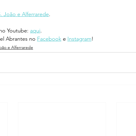
S. João e Alferrarede
.
 no Youtube: 
aqui
.
l Abrantes no 
Facebook
 e 
Instagram
!
João e Alferrarede