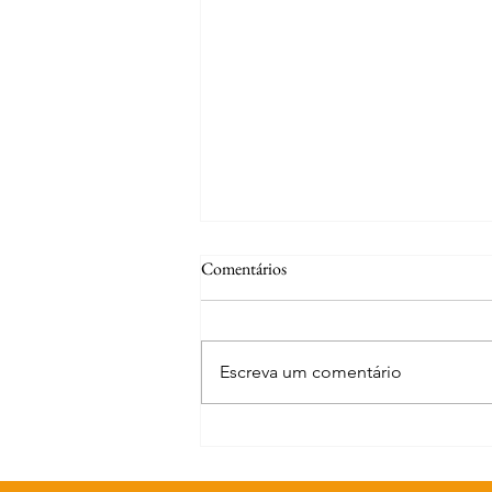
Comentários
Escreva um comentário
Curiosidades | A fonte de S. José