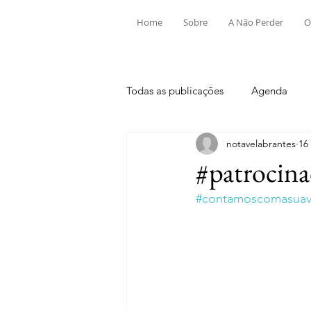
Home
Sobre
A Não Perder
O
Todas as publicações
Agenda
notavelabrantes
16
Aldeia do Mato e Souto
Alv
#patrocina
#contamoscomasuavi
Mouriscas
Pego
Rio de
Tramagal
Desporto
Fes