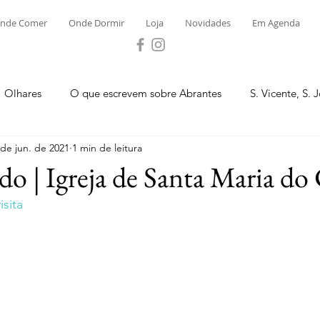
nde Comer
Onde Dormir
Loja
Novidades
Em Agenda
Olhares
O que escrevem sobre Abrantes
S. Vicente, S. 
 de jun. de 2021
1 min de leitura
ega e Concavada
Bemposta
Carvalhal
Fontes
do | Igreja de Santa Maria do
sita
 Moinhos
S. Facundo e Vale das Mós
S.M. Rio Torto e Ros
tas de Abrantes 2023 - Desporto
Novidades
Loja
P