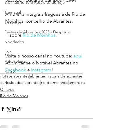
Séc. XX", Eduardo Campos - CMA
S.M. Rio Torto e Rossio S. do Tejo
Tramagal
Amoreira integra a freguesia de Rio de 
Moinhos, concelho de Abrantes.
Desporto
Festas de Abrantes 2023 - Desporto
+ sobre 
Rio de Moinhos
.
Novidades
Loja
Visite o nosso canal no Youtube: 
aqui
.
Publicidade
Acompanhe o Notável Abrantes no 
Facebook
 e 
Instagram
!
Raio X
notavelabrantes
abrantes
história de abrantes
curiosidades abrantes
rio de moinhos
amoreira
Olhares
Rio de Moinhos