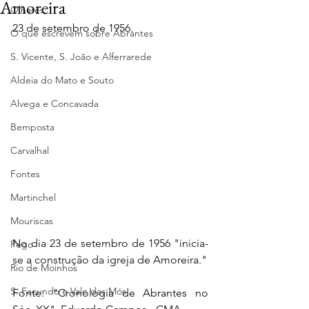
Amoreira
Olhares
23 de setembro de 1956.
O que escrevem sobre Abrantes
S. Vicente, S. João e Alferrarede
Aldeia do Mato e Souto
Alvega e Concavada
Bemposta
Carvalhal
Fontes
Martinchel
Mouriscas
No dia 23 de setembro de 1956 "inicia-
Pego
se a construção da igreja de Amoreira."
Rio de Moinhos
S. Facundo e Vale das Mós
Fonte: "Cronologia de Abrantes no 