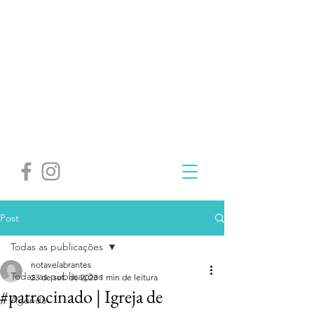
Post
Todas as publicações
notavelabrantes
Todas as publicações
23 de set. de 2023
1 min de leitura
#patrocinado | Igreja de
Agenda