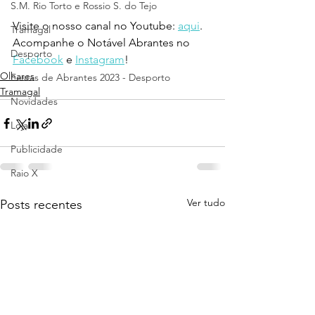
S.M. Rio Torto e Rossio S. do Tejo
Visite o nosso canal no Youtube: 
aqui
.
Tramagal
Acompanhe o Notável Abrantes no 
Desporto
Facebook
 e 
Instagram
!
Olhares
Festas de Abrantes 2023 - Desporto
Tramagal
Novidades
Loja
Publicidade
Raio X
Ver tudo
Posts recentes