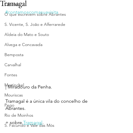
Tramagal
Olhares
#contamoscomasuavisita
O que escrevem sobre Abrantes
S. Vicente, S. João e Alferrarede
Aldeia do Mato e Souto
Alvega e Concavada
Bemposta
Carvalhal
Fontes
Martinchel
| Miradouro da Penha.
Mouriscas
Tramagal é a única vila do concelho de 
Pego
Abrantes.
Rio de Moinhos
+ sobre 
Tramagal
.
S. Facundo e Vale das Mós