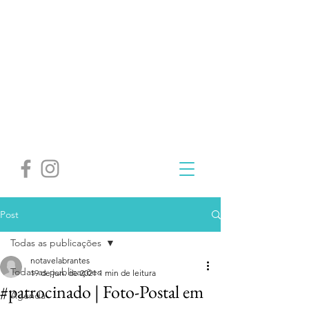
Post
Todas as publicações
notavelabrantes
Todas as publicações
19 de jun. de 2021
1 min de leitura
#patrocinado | Foto-Postal em
Agenda