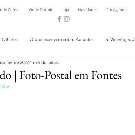
nde Comer
Onde Dormir
Loja
Novidades
Em Agenda
Olhares
O que escrevem sobre Abrantes
S. Vicente, S. 
 de fev. de 2022
1 min de leitura
ega e Concavada
Bemposta
Carvalhal
Fontes
do | Foto-Postal em Fontes
sita
 Moinhos
S. Facundo e Vale das Mós
S.M. Rio Torto e Ros
tas de Abrantes 2023 - Desporto
Novidades
Loja
P