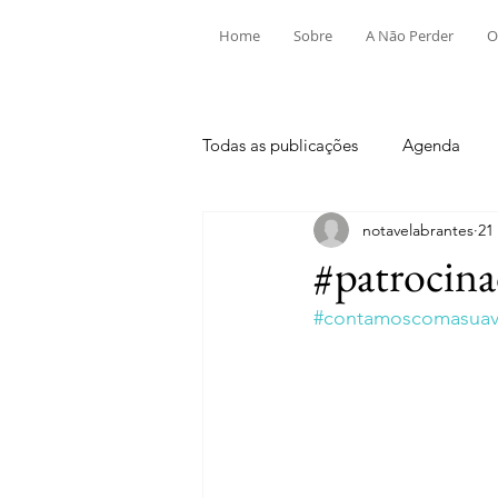
Home
Sobre
A Não Perder
O
Todas as publicações
Agenda
notavelabrantes
21
Aldeia do Mato e Souto
Alv
#patrocina
#contamoscomasuavi
Mouriscas
Pego
Rio de
Tramagal
Desporto
Fes