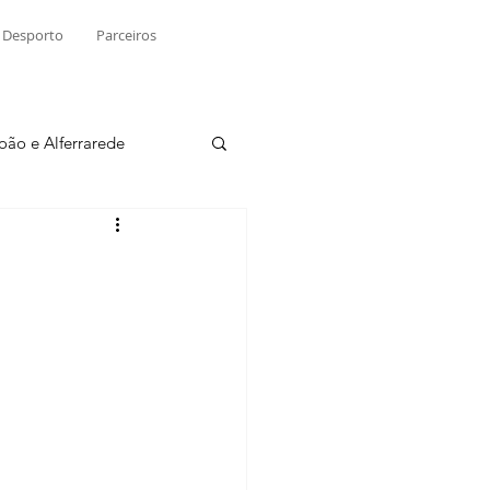
Desporto
Parceiros
João e Alferrarede
Martinchel
sio S. do Tejo
ublicidade
Raio X