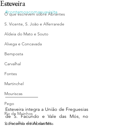
Esteveira
Olhares
#contamoscomasuavisita
O que escrevem sobre Abrantes
S. Vicente, S. João e Alferrarede
Aldeia do Mato e Souto
Alvega e Concavada
Bemposta
Carvalhal
Fontes
Martinchel
Mouriscas
______________ 
Pego
Esteveira integra a União de Freguesias 
Rio de Moinhos
de S. Facundo e Vale das Mós, no 
concelho de Abrantes.
S. Facundo e Vale das Mós