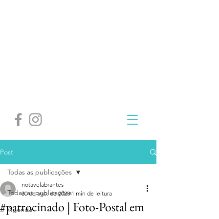
Post
Todas as publicações
notavelabrantes
Todas as publicações
30 de ago. de 2023
1 min de leitura
#patrocinado | Foto-Postal em
Agenda