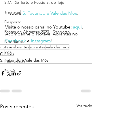
S.M. Rio Torto e Rossio S. do Tejo
Tramagal
+ sobre 
S. Facundo e Vale das Mós
.
Desporto
Visite o nosso canal no Youtube: 
aqui
.
Festas de Abrantes 2023 - Desporto
Acompanhe o Notável Abrantes no 
Facebook
 e 
Instagram
!
Novidades
notavelabrantes
abrantes
vale das mós
Loja
Olhares
S. Facundo e Vale das Mós
Publicidade
Raio X
Ver tudo
Posts recentes