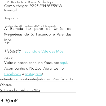
S.M. Rio Torto e Rossio S. do Tejo
Como chegar: 39º25'2''N 8º3'58''W
Tramagal
______________
Desporto
Festas de Abrantes 2023 - Desporto
A Barrada faz parte da União de 
Freguesias de S. Facundo e Vale das 
Novidades
Mós.  
Loja
Publicidade
+ sobre 
S. Facundo e Vale das Mós
.
Raio X
Visite o nosso canal no Youtube: 
aqui
.
Acompanhe o Notável Abrantes no 
Facebook
 e 
Instagram
!
notavelabrantes
abrantes
vale das mós
s. facundo
Olhares
S. Facundo e Vale das Mós