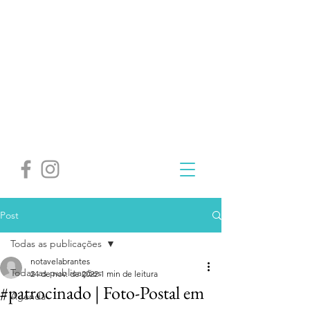
Post
Todas as publicações
notavelabrantes
Todas as publicações
24 de nov. de 2022
1 min de leitura
#patrocinado | Foto-Postal em
Agenda