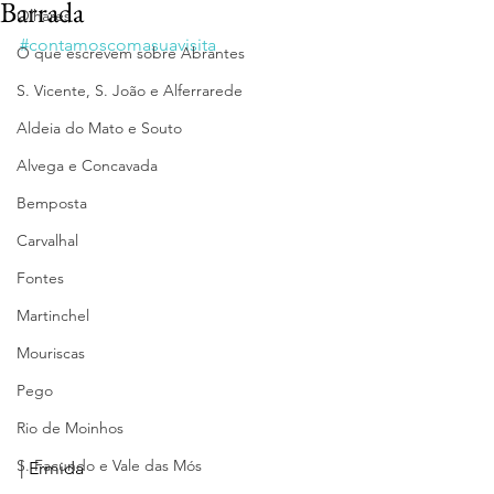
Barrada
Olhares
#contamoscomasuavisita
O que escrevem sobre Abrantes
S. Vicente, S. João e Alferrarede
Aldeia do Mato e Souto
Alvega e Concavada
Bemposta
Carvalhal
Fontes
Martinchel
Mouriscas
Pego
Rio de Moinhos
S. Facundo e Vale das Mós
| Ermida 