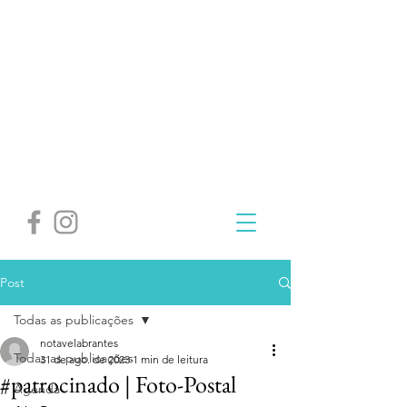
Post
Todas as publicações
notavelabrantes
Todas as publicações
31 de ago. de 2023
1 min de leitura
#patrocinado | Foto-Postal
Agenda