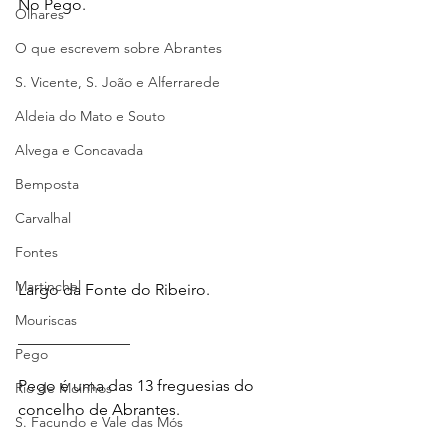
No Pego.
Olhares
O que escrevem sobre Abrantes
S. Vicente, S. João e Alferrarede
Aldeia do Mato e Souto
Alvega e Concavada
Bemposta
Carvalhal
Fontes
Martinchel
Largo da Fonte do Ribeiro.
Mouriscas
______________
Pego
Pego é uma das 13 freguesias do 
Rio de Moinhos
concelho de Abrantes.
S. Facundo e Vale das Mós