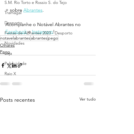
S.M. Rio Torto e Rossio S. do Tejo
+ sobre 
Abrantes
.
Tramagal
Desporto
Acompanhe o Notável Abrantes no 
Facebook
 e 
Instagram
!
Festas de Abrantes 2023 - Desporto
notavelabrantes
abrantes
pego
Novidades
Olhares
Pego
Loja
Publicidade
Raio X
Ver tudo
Posts recentes