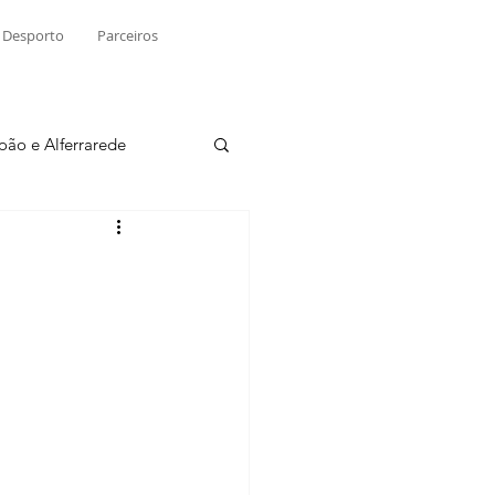
Desporto
Parceiros
João e Alferrarede
Martinchel
sio S. do Tejo
ublicidade
Raio X