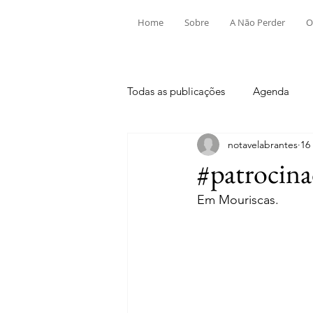
Home
Sobre
A Não Perder
O
Todas as publicações
Agenda
notavelabrantes
16
Aldeia do Mato e Souto
Alv
#patrocina
Em Mouriscas.
Mouriscas
Pego
Rio de
Tramagal
Desporto
Fes