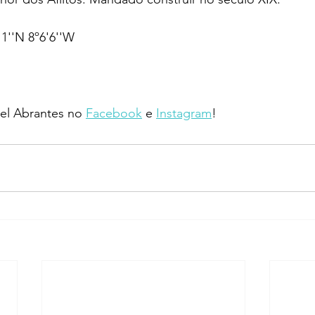
1''N 8º6'6''W
l Abrantes no 
Facebook
 e 
Instagram
!