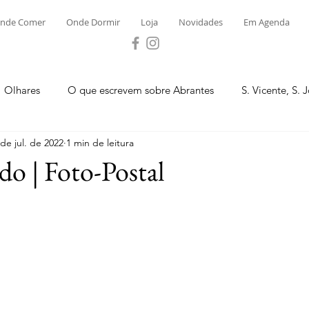
nde Comer
Onde Dormir
Loja
Novidades
Em Agenda
Olhares
O que escrevem sobre Abrantes
S. Vicente, S. 
 de jul. de 2022
1 min de leitura
ega e Concavada
Bemposta
Carvalhal
Fontes
do | Foto-Postal
 Moinhos
S. Facundo e Vale das Mós
S.M. Rio Torto e Ros
tas de Abrantes 2023 - Desporto
Novidades
Loja
P