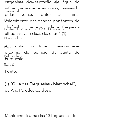
engenhos de captação de água de 
S.M. Rio Torto e Rossio S. do Tejo
influência árabe – as noras, passando 
Tramagal
pelas velhas fontes de mina, 
Desporto
vulgarmente designadas por fontes de 
chafurdo, que em toda a freguesia 
Festas de Abrantes 2023 - Desporto
ultrapassavam duas dezenas." (1)
Novidades
A Fonte do Ribeiro encontra-se 
Loja
próxima do edifício da Junta de 
Publicidade
Freguesia.
Raio X
Fonte:
(1) 
"Guia das Freguesias - Martinchel", 
de Ana Paredes Cardoso
____________
Martinchel é uma das 13 freguesias do 