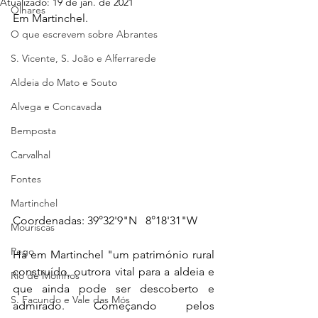
Atualizado:
19 de jan. de 2021
Olhares
Em Martinchel.
O que escrevem sobre Abrantes
S. Vicente, S. João e Alferrarede
Aldeia do Mato e Souto
Alvega e Concavada
Bemposta
Carvalhal
Fontes
Martinchel
Coordenadas: 39°32'9"N   8°18'31"W
Mouriscas
Pego
Há em Martinchel "um património rural 
construído, outrora vital para a aldeia e 
Rio de Moinhos
que ainda pode ser descoberto e 
S. Facundo e Vale das Mós
admirado. Começando pelos 