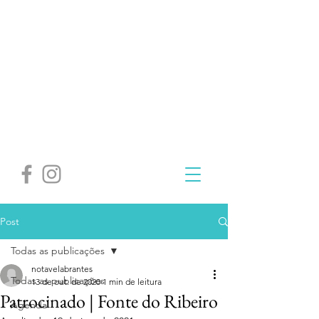
Post
Todas as publicações
notavelabrantes
Todas as publicações
13 de out. de 2020
1 min de leitura
Patrocinado | Fonte do Ribeiro
Agenda