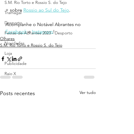
S.M. Rio Torto e Rossio S. do Tejo
+ sobre 
Rossio ao Sul do Tejo
.
Tramagal
Desporto
Acompanhe o Notável Abrantes no 
Facebook
 e 
Instagram
!
Festas de Abrantes 2023 - Desporto
Olhares
Novidades
S.M. Rio Torto e Rossio S. do Tejo
Loja
Publicidade
Raio X
Ver tudo
Posts recentes