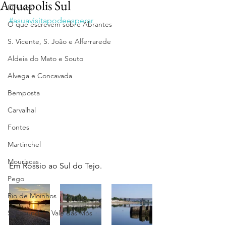
Aquapolis Sul
Olhares
#asuavisitapodeesperar
O que escrevem sobre Abrantes
S. Vicente, S. João e Alferrarede
Aldeia do Mato e Souto
Alvega e Concavada
Bemposta
Carvalhal
Fontes
Martinchel
Mouriscas
Em Rossio ao Sul do Tejo.
Pego
Rio de Moinhos
S. Facundo e Vale das Mós