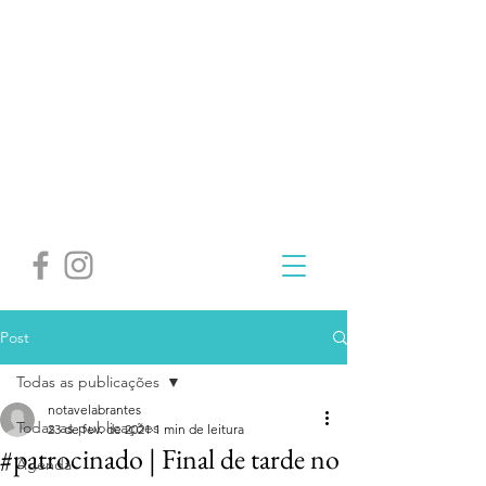
Post
Todas as publicações
notavelabrantes
Todas as publicações
23 de fev. de 2021
1 min de leitura
#patrocinado | Final de tarde no
Agenda