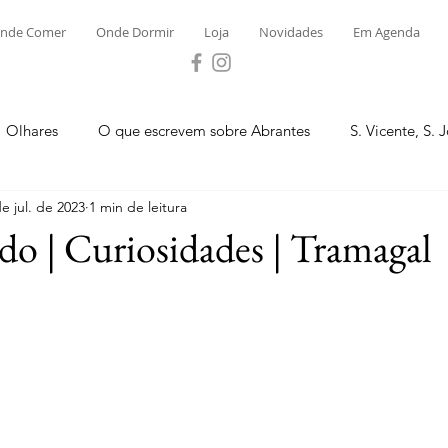
nde Comer
Onde Dormir
Loja
Novidades
Em Agenda
Olhares
O que escrevem sobre Abrantes
S. Vicente, S. 
de jul. de 2023
1 min de leitura
ega e Concavada
Bemposta
Carvalhal
Fontes
do | Curiosidades | Tramagal
 Moinhos
S. Facundo e Vale das Mós
S.M. Rio Torto e Ros
tas de Abrantes 2023 - Desporto
Novidades
Loja
P