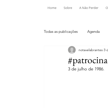
Home
Sobre
A Não Perder
O
Todas as publicações
Agenda
notavelabrantes
3 
Aldeia do Mato e Souto
Alv
#patrocina
3 de julho de 1986.
Mouriscas
Pego
Rio de
Tramagal
Desporto
Fes