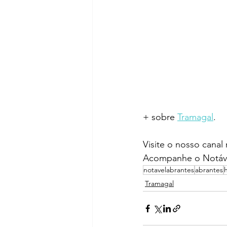
+ sobre 
Tramagal
.
Visite o nosso canal
Acompanhe o Notáve
notavelabrantes
abrantes
Tramagal