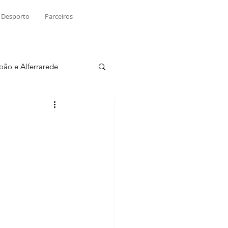
Desporto
Parceiros
João e Alferrarede
Martinchel
sio S. do Tejo
ublicidade
Raio X