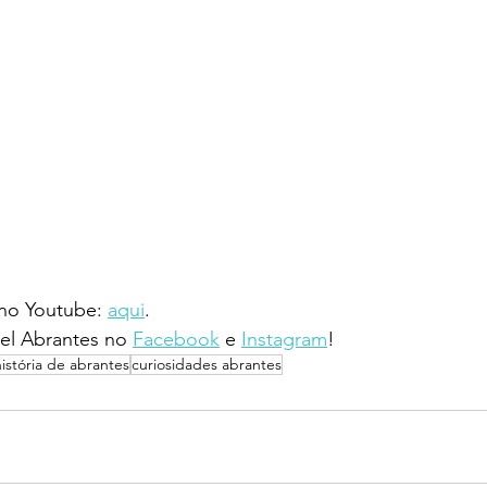
 no Youtube: 
aqui
.
l Abrantes no 
Facebook
 e 
Instagram
!
história de abrantes
curiosidades abrantes