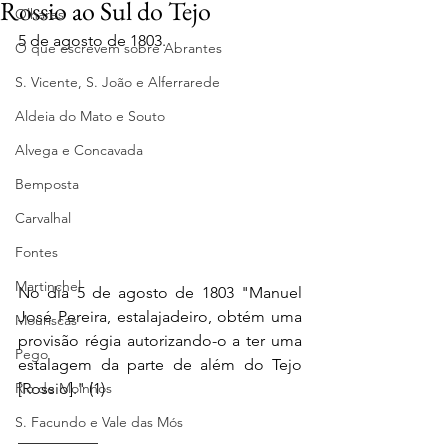
Rossio ao Sul do Tejo
Olhares
5 de agosto de 1803.
O que escrevem sobre Abrantes
S. Vicente, S. João e Alferrarede
Aldeia do Mato e Souto
Alvega e Concavada
Bemposta
Carvalhal
Fontes
Martinchel
No dia 5 de agosto de 1803 "Manuel 
José Pereira, estalajadeiro, obtém uma 
Mouriscas
provisão régia autorizando-o a ter uma 
Pego
estalagem da parte de além do Tejo 
Rio de Moinhos
[Rossio]." (1)
S. Facundo e Vale das Mós
__________ 