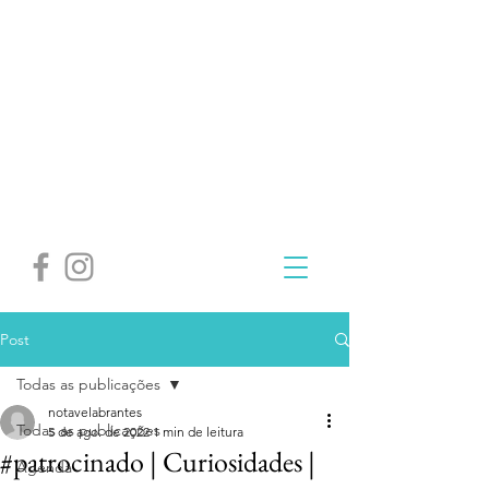
Post
Todas as publicações
notavelabrantes
Todas as publicações
5 de ago. de 2022
1 min de leitura
#patrocinado | Curiosidades |
Agenda