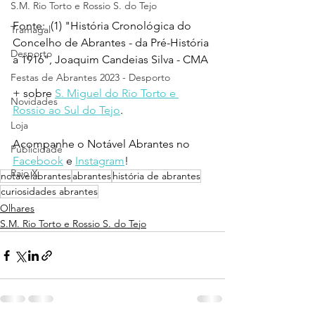
S.M. Rio Torto e Rossio S. do Tejo
Fonte:  (1) "História Cronológica do 
Tramagal
Concelho de Abrantes - da Pré-História 
Desporto
a 1916", Joaquim Candeias Silva - CMA
Festas de Abrantes 2023 - Desporto
+ sobre 
S. Miguel do Rio Torto e 
Novidades
Rossio ao Sul do Tejo
.
Loja
Acompanhe o Notável Abrantes no 
Publicidade
Facebook
 e 
Instagram
!
Raio X
notavelabrantes
abrantes
história de abrantes
curiosidades abrantes
Olhares
S.M. Rio Torto e Rossio S. do Tejo