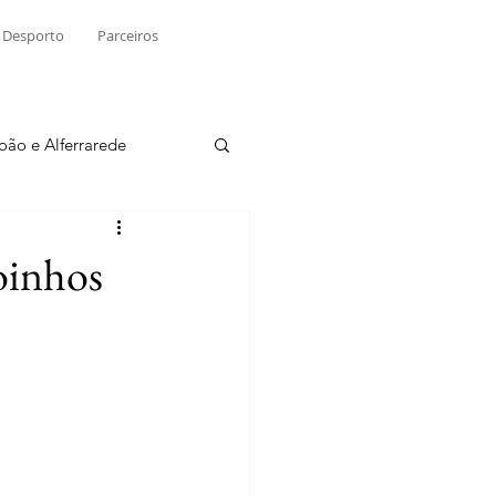
Desporto
Parceiros
João e Alferrarede
Martinchel
oinhos
sio S. do Tejo
ublicidade
Raio X