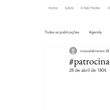
Home
Sobre
A Não Perder
O
Todas as publicações
Agenda
notavelabrantes
28
Aldeia do Mato e Souto
Alv
#patrocina
28 de abril de 1804.
Mouriscas
Pego
Rio de
Tramagal
Desporto
Fes