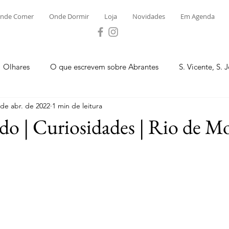
nde Comer
Onde Dormir
Loja
Novidades
Em Agenda
Olhares
O que escrevem sobre Abrantes
S. Vicente, S. 
 de abr. de 2022
1 min de leitura
ega e Concavada
Bemposta
Carvalhal
Fontes
do | Curiosidades | Rio de M
 Moinhos
S. Facundo e Vale das Mós
S.M. Rio Torto e Ros
tas de Abrantes 2023 - Desporto
Novidades
Loja
P