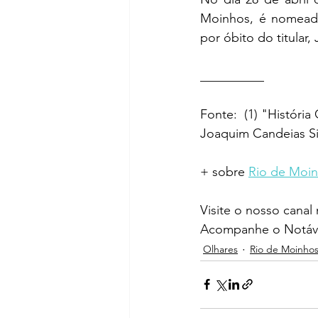
Moinhos, é nomeado
por óbito do titular,
__________ 
Fonte:  (1) "Históri
Joaquim Candeias S
+ sobre 
Rio de Moi
Visite o nosso canal
Acompanhe o Notáve
Olhares
Rio de Moinho