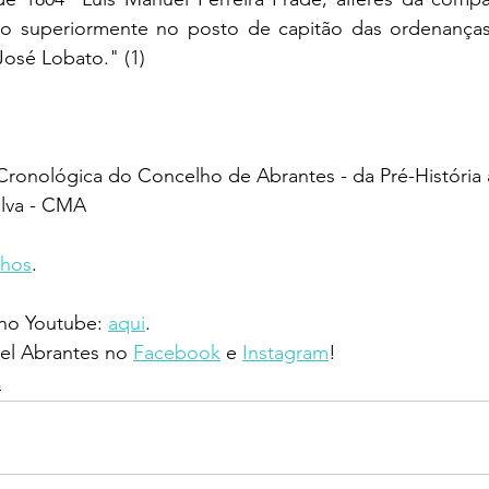
 superiormente no posto de capitão das ordenanças 
 José Lobato." (1)
a Cronológica do Concelho de Abrantes - da Pré-História 
ilva - CMA
nhos
.
 no Youtube: 
aqui
.
l Abrantes no 
Facebook
 e 
Instagram
!
s