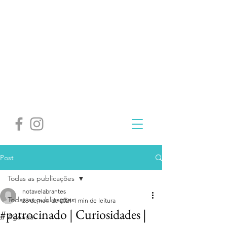
Post
Todas as publicações
notavelabrantes
Todas as publicações
28 de nov. de 2021
1 min de leitura
#patrocinado | Curiosidades |
Agenda