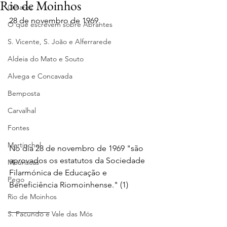
Rio de Moinhos
Olhares
28 de novembro de 1969.
O que escrevem sobre Abrantes
S. Vicente, S. João e Alferrarede
Aldeia do Mato e Souto
Alvega e Concavada
Bemposta
Carvalhal
Fontes
Martinchel
No dia 28 de novembro de 1969 "são 
aprovados os estatutos da Sociedade 
Mouriscas
Filarmónica de Educação e 
Pego
Beneficiência Riomoinhense." (1)
Rio de Moinhos
__________ 
S. Facundo e Vale das Mós