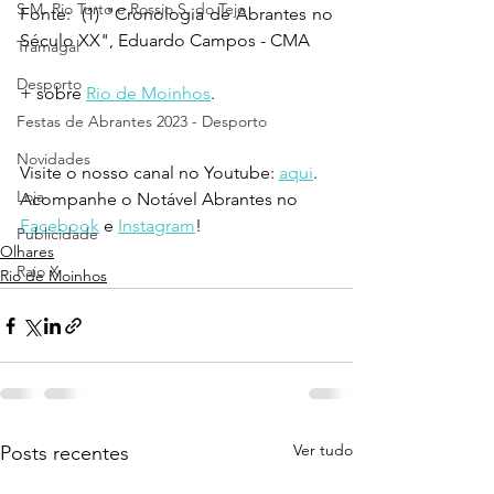
S.M. Rio Torto e Rossio S. do Tejo
Fonte:  (1) "Cronologia de Abrantes no 
Século XX", Eduardo Campos - CMA
Tramagal
Desporto
+ sobre 
Rio de Moinhos
.
Festas de Abrantes 2023 - Desporto
Novidades
Visite o nosso canal no Youtube: 
aqui
.
Loja
Acompanhe o Notável Abrantes no 
Facebook
 e 
Instagram
!
Publicidade
Olhares
Raio X
Rio de Moinhos
Ver tudo
Posts recentes