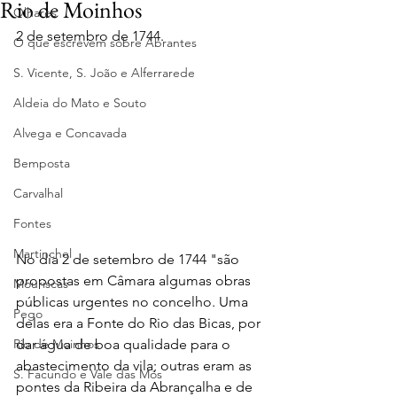
Rio de Moinhos
Olhares
2 de setembro de 1744.
O que escrevem sobre Abrantes
S. Vicente, S. João e Alferrarede
Aldeia do Mato e Souto
Alvega e Concavada
Bemposta
Carvalhal
Fontes
Martinchel
No dia 2 de setembro de 1744 "são 
propostas em Câmara algumas obras 
Mouriscas
públicas urgentes no concelho. Uma 
Pego
delas era a Fonte do Rio das Bicas, por 
Rio de Moinhos
dar água de boa qualidade para o 
abastecimento da vila; outras eram as 
S. Facundo e Vale das Mós
pontes da Ribeira da Abrançalha e de 