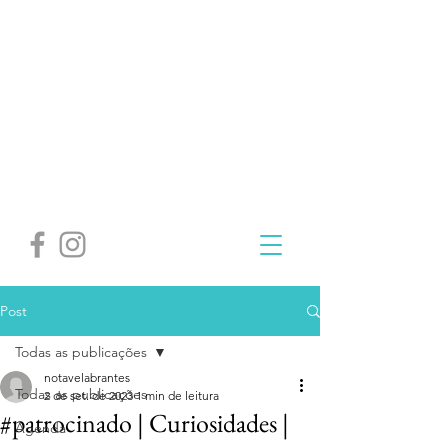
Post
Todas as publicações
notavelabrantes
Todas as publicações
2 de set. de 2023
1 min de leitura
#patrocinado | Curiosidades |
Agenda