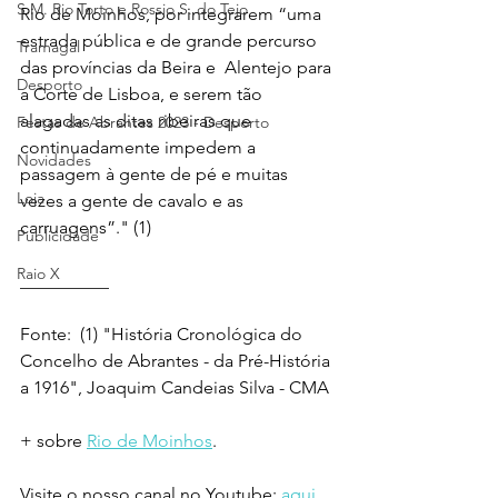
S.M. Rio Torto e Rossio S. do Tejo
Rio de Moinhos, por integrarem “uma 
estrada pública e de grande percurso 
Tramagal
das províncias da Beira e  Alentejo para 
Desporto
a Corte de Lisboa, e serem tão 
alagadas as ditas ribeiras que 
Festas de Abrantes 2023 - Desporto
continuadamente impedem a 
Novidades
passagem à gente de pé e muitas 
Loja
vezes a gente de cavalo e as 
carruagens”." (1)
Publicidade
Raio X
__________ 
Fonte:  (1) "História Cronológica do 
Concelho de Abrantes - da Pré-História 
a 1916", Joaquim Candeias Silva - CMA
+ sobre 
Rio de Moinhos
.
Visite o nosso canal no Youtube: 
aqui
.